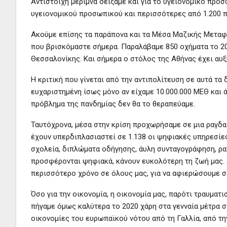
Αντίστοιχη μέριμνα δείξαμε και για το υγειονομικό προ
υγειονομικού προσωπικού και περισσότερες από 1.200 
Ακούμε επίσης τα παράπονα και τα Μέσα Μαζικής Μεταφο
που βρισκόμαστε σήμερα. Παραλάβαμε 850 οχήματα το 2
Θεσσαλονίκης. Και σήμερα ο στόλος της Αθήνας έχει αυξ
Η κριτική που γίνεται από την αντιπολίτευση σε αυτά τα 
ευχαριστημένη ίσως μόνο αν είχαμε 10.000.000 ΜΕΘ και
πρόβλημα της πανδημίας δεν θα το θεραπεύαμε.
Ταυτόχρονα, μέσα στην κρίση προχωρήσαμε σε μια ραγδα
έχουν υπερδιπλασιαστεί σε 1.138 οι ψηφιακές υπηρεσίε
σχολεία, διπλώματα οδήγησης, άυλη συνταγογράφηση, ρα
προσφέρονται ψηφιακά, κάνουν ευκολότερη τη ζωή μας. 
περισσότερο χρόνο σε όλους μας, για να αφιερώσουμε σε
Όσο για την οικονομία, η οικονομία μας, παρότι τραυματ
πήγαμε όμως καλύτερα το 2020 χάρη στα γενναία μέτρα σ
οικονομίες του ευρωπαϊκού νότου από τη Γαλλία, από την 