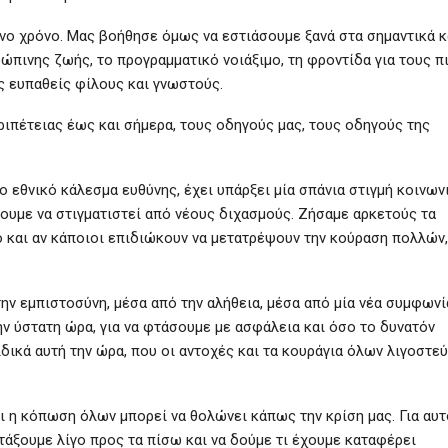
νο χρόνο. Μας βοήθησε όμως να εστιάσουμε ξανά στα σημαντικά κ
ώπινης ζωής, το προγραμματικό νοιάξιμο, τη φροντίδα για τους π
ς ευπαθείς φίλους και γνωστούς.
ριπέτειας έως και σήμερα, τους οδηγούς μας, τους οδηγούς της
 εθνικό κάλεσμα ευθύνης, έχει υπάρξει μία σπάνια στιγμή κοινων
ουμε να στιγματιστεί από νέους διχασμούς. Ζήσαμε αρκετούς τα
ο και αν κάποιοι επιδιώκουν να μετατρέψουν την κούραση πολλών,
ην εμπιστοσύνη, μέσα από την αλήθεια, μέσα από μία νέα συμφωνί
την ύστατη ώρα, για να φτάσουμε με ασφάλεια και όσο το δυνατόν
δικά αυτή την ώρα, που οι αντοχές και τα κουράγια όλων λιγοστε
αι η κόπωση όλων μπορεί να θολώνει κάπως την κρίση μας. Για αυτ
οιτάξουμε λίγο προς τα πίσω και να δούμε τι έχουμε καταφέρει