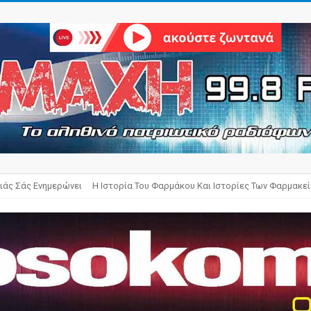
ιάς Σάς Ενημερώνει
Η Ιστορία Του Φαρμάκου Και Ιστορίες Των Φαρμακε