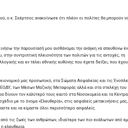
ού, ο κ. Σκέρτσος ανακοίνωσε ότι πλέον οι πολίτες θα μπορούν ν
εκινήσω την παρουσίασή μου αισθάνομαι την ανάγκη να απευθύνω έ
 στην συντριπτική πλειονότητα των πολιτών για τις αντοχές, τη
λλογικής και εν τέλει εθνικής ευθύνης που έχετε δείξει, που έχο
γειονομικό μας προσωπικό, στα Σώματα Ασφαλείας και τις Ένοπλ
υ ΕΟΔΥ, των Μέσων Μαζικής Μεταφοράς αλλά και στα στελέχη του
α δίνουν τον καλύτερό τους εαυτό στα Νοσοκομεία και τα Κέντρα
 σχέδιο με το όνομα «Ελευθερία», στις ασφαλείς μετακινήσεις μας,
μαστε και να είμαστε όλοι περισσότερο ασφαλείς.
ς από τις ζωές των ανθρώπων, ιδιαίτερα των πιο ευάλωτων από εμ
ι η ελευθερία.