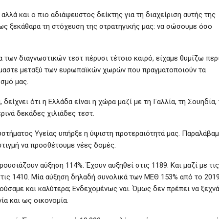
 αλλά και ο πιο αδιάψευστος δείκτης για τη διαχείριση αυτής της
όμως ξεκάθαρα τη στόχευση της στρατηγικής μας: να σώσουμε όσο
α των διαγνωστικών τεστ πέρυσι τέτοιο καιρό, είχαμε θυμίζω περ
κόμαστε μεταξύ των ευρωπαϊκών χωρών που πραγματοποιούν τα
σμό μας.
είχνει ότι η Ελλάδα είναι η χώρα μαζί με τη Γαλλία, τη Σουηδία, 
ερινά δεκάδες χιλιάδες τεστ.
συστήματος Υγείας υπήρξε η ύψιστη προτεραιότητά μας. Παραλάβα
τιγμή να προσθέτουμε νέες δομές.
ουσιάζουν αύξηση 114%. Έχουν αυξηθεί στις 1189. Και μαζί με τις
 τις 1410. Μία αύξηση δηλαδή συνολικά των ΜΕΘ 153% από το 2019
ύσαμε και καλύτερα; Ενδεχομένως ναι. Όμως δεν πρέπει να ξεχν
ία και ως οικονομία.