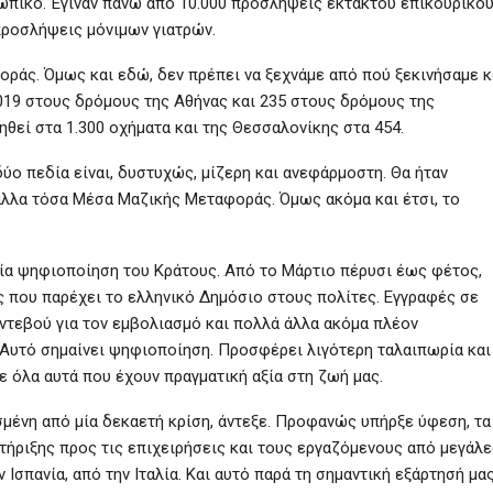
σωπικό. Έγιναν πάνω από 10.000 προσλήψεις έκτακτου επικουρικο
προσλήψεις μόνιμων γιατρών.
ράς. Όμως και εδώ, δεν πρέπει να ξεχνάμε από πού ξεκινήσαμε κ
019 στους δρόμους της Αθήνας και 235 στους δρόμους της
ηθεί στα 1.300 οχήματα και της Θεσσαλονίκης στα 454.
δύο πεδία είναι, δυστυχώς, μίζερη και ανεφάρμοστη. Θα ήταν
 άλλα τόσα Μέσα Μαζικής Μεταφοράς. Όμως ακόμα και έτσι, το
ία ψηφιοποίηση του Κράτους. Από το Μάρτιο πέρυσι έως φέτος,
ς που παρέχει το ελληνικό Δημόσιο στους πολίτες. Εγγραφές σε
ντεβού για τον εμβολιασμό και πολλά άλλα ακόμα πλέον
Αυτό σημαίνει ψηφιοποίηση. Προσφέρει λιγότερη ταλαιπωρία και
 όλα αυτά που έχουν πραγματική αξία στη ζωή μας.
ισμένη από μία δεκαετή κρίση, άντεξε. Προφανώς υπήρξε ύφεση, τα
τήριξης προς τις επιχειρήσεις και τους εργαζόμενους από μεγάλε
Ισπανία, από την Ιταλία. Και αυτό παρά τη σημαντική εξάρτησή μα