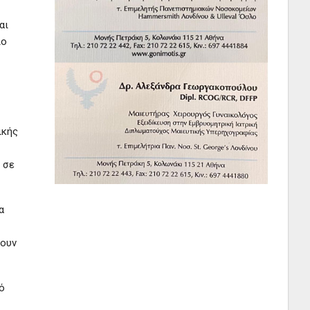
αι
ιο
ικής
 σε
α
ύουν
ό