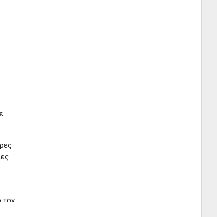
ς
ε
ώρες
ιες
 τον