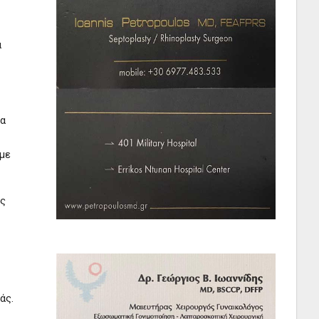
α
να
υμε
ες
άς.