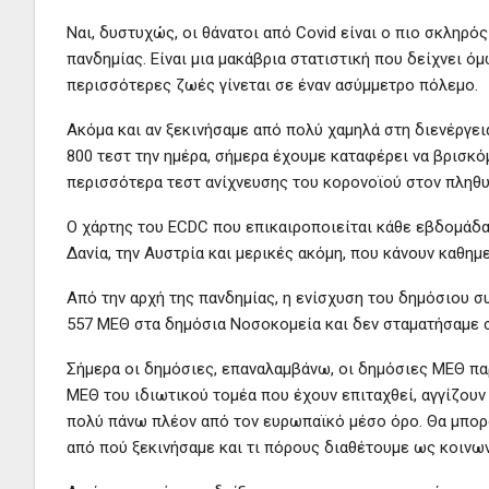
Ναι, δυστυχώς, οι θάνατοι από Covid είναι ο πιο σκληρός
πανδημίας. Είναι μια μακάβρια στατιστική που δείχνει 
περισσότερες ζωές γίνεται σε έναν ασύμμετρο πόλεμο.
Ακόμα και αν ξεκινήσαμε από πολύ χαμηλά στη διενέργει
800 τεστ την ημέρα, σήμερα έχουμε καταφέρει να βρισ
περισσότερα τεστ ανίχνευσης του κορονοϊού στον πληθυ
Ο χάρτης του ECDC που επικαιροποιείται κάθε εβδομάδα, δ
Δανία, την Αυστρία και μερικές ακόμη, που κάνουν καθημ
Από την αρχή της πανδημίας, η ενίσχυση του δημόσιου 
557 ΜΕΘ στα δημόσια Νοσοκομεία και δεν σταματήσαμε σ
Σήμερα οι δημόσιες, επαναλαμβάνω, οι δημόσιες ΜΕΘ παρ
ΜΕΘ του ιδιωτικού τομέα που έχουν επιταχθεί, αγγίζουν
πολύ πάνω πλέον από τον ευρωπαϊκό μέσο όρο. Θα μπορο
από πού ξεκινήσαμε και τι πόρους διαθέτουμε ως κοινων