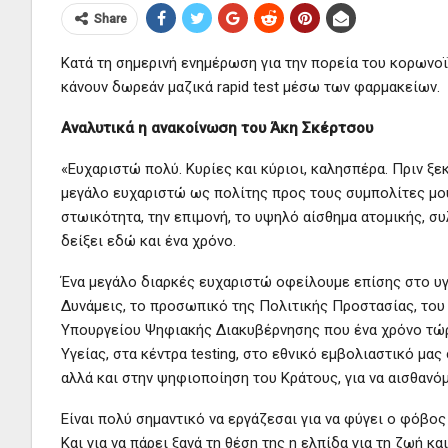
Share
Κατά τη σημερινή ενημέρωση για την πορεία του κορωνοϊ
κάνουν δωρεάν μαζικά rapid test μέσω των φαρμακείων.
Αναλυτικά η ανακοίνωση του Άκη Σκέρτσου
«Ευχαριστώ πολύ. Κυρίες και κύριοι, καλησπέρα. Πριν ξ
μεγάλο ευχαριστώ ως πολίτης προς τους συμπολίτες μου,
στωικότητα, την επιμονή, το υψηλό αίσθημα ατομικής, συ
δείξει εδώ και ένα χρόνο.
Ένα μεγάλο διαρκές ευχαριστώ οφείλουμε επίσης στο υ
Δυνάμεις, το προσωπικό της Πολιτικής Προστασίας, το
Υπουργείου Ψηφιακής Διακυβέρνησης που ένα χρόνο τώρ
Υγείας, στα κέντρα testing, στο εθνικό εμβολιαστικό μας
αλλά και στην ψηφιοποίηση του Κράτους, για να αισθανό
Είναι πολύ σημαντικό να εργάζεσαι για να φύγει ο φόβο
Και για να πάρει ξανά τη θέση της η ελπίδα για τη ζωή κα