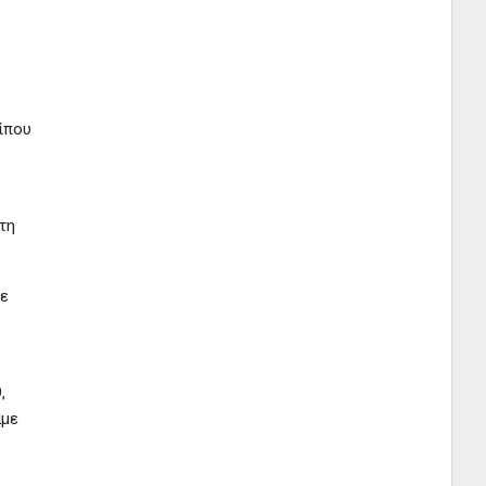
ίπου
τη
με
,
άμε