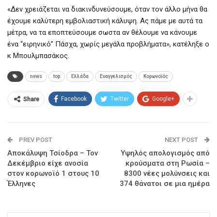
«Δεν χρειάζεται να διακινδυνεύσουμε, όταν τον άλλο μήνα θα
έχουμε καλύτερη εμβολιαστική κάλυψη. Ας πάμε με αυτά τα
μέτρα, να τα εποπτεύσουμε σωστα αν θέλουμε να κάνουμε
ένα “ειρηνικό” Πάσχα, χωρίς μεγάλα προβλήματα», κατέληξε ο
κ Μπουλμπασάκος.
news
top
Ελλάδα
Ευαγγελισμός
Κορωνοϊός
Facebook
Twitter
Google+
Share
PREV POST
NEXT POST
Αποκάλυψη Τσίοδρα – Τον
Υψηλός απολογισμός από
Δεκέμβριο είχε ανοσία
κρούσματα στη Ρωσία –
στον κορωνοϊό 1 στους 10
8300 νέες μολύνσεις και
Έλληνες
374 θάνατοι σε μια ημέρα