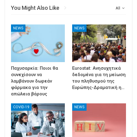
You Might Also Like
All
NEWS
NEWS
Παχυσαρκία: Ποιοι θα
Eurostat: Ανησυχητικά
συνεχίσουν να
δεδομένα για τη μείωση
λαμβάνουν δωρεάν
του πληθυσμού της
φάρμακα για την
Ευρώπης-Δραματική η…
απώλεια βάρους
COVID-19
NEWS