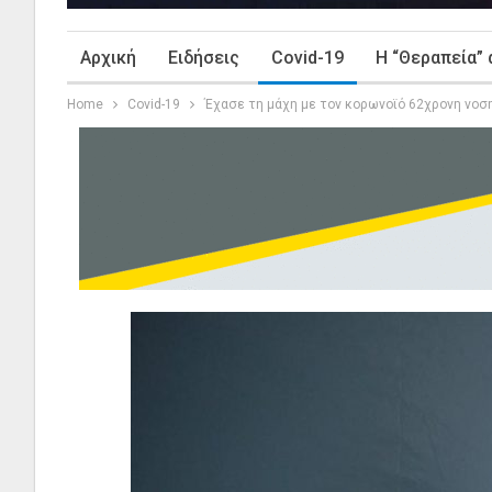
Αρχική
Ειδήσεις
Covid-19
Η “Θεραπεία” 
Home
Covid-19
Έχασε τη μάχη με τον κορωνοϊό 62χρονη νοσ