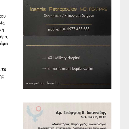
που
οία
κή
έρα,
άμα
,
 το
ης