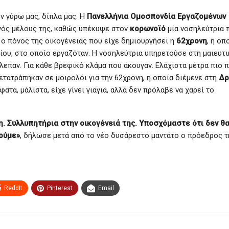
ν γύρω μας, δίπλα μας. Η
Πανελλήνια Ομοσπονδία Εργαζομένων
ενός μέλους της, καθώς υπέκυψε στον
κορωνοϊό
μία νοσηλεύτρια 
ι ο πόνος της οικογένειας που είχε δημιουργήσει η
62χρονη
, η οπ
ου, στο οποίο εργαζόταν. Η νοσηλεύτρια υπηρετούσε στη μαιευτι
λεπαν. Για κάθε βρεφικό κλάμα που άκουγαν. Ελάχιστα μέτρα πιο π
μετατράπηκαν σε μοιρολόι για την 62χρονη, η οποία διέμενε στη
Δρ
τα, μάλιστα, είχε γίνει γιαγιά, αλλά δεν πρόλαβε να χαρεί το
. Συλλυπητήρια στην οικογένειά της. Υποσχόμαστε ότι δεν θα
θούμε»
, δήλωσε μετά από το νέο δυσάρεστο μαντάτο ο πρόεδρος τ
ReddIt
Pinterest
Email