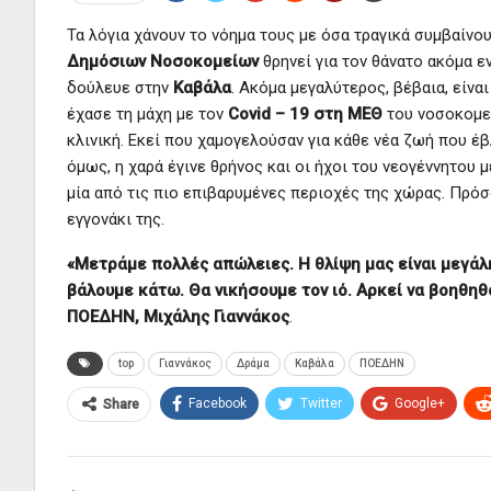
Τα λόγια χάνουν το νόημα τους με όσα τραγικά συμβαίνου
Δημόσιων Νοσοκομείων
θρηνεί για τον θάνατο ακόμα 
δούλευε στην
Καβάλα
. Ακόμα μεγαλύτερος, βέβαια, είνα
έχασε τη μάχη με τον
Covid – 19 στη ΜΕΘ
του νοσοκομεί
κλινική. Εκεί που χαμογελούσαν για κάθε νέα ζωή που έβ
όμως, η χαρά έγινε θρήνος και οι ήχοι του νεογέννητου 
μία από τις πιο επιβαρυμένες περιοχές της χώρας. Πρόσφα
εγγονάκι της.
«Μετράμε πολλές απώλειες. Η θλίψη μας είναι μεγάλη
βάλουμε κάτω. Θα νικήσουμε τον ιό. Αρκεί να βοηθη
ΠΟΕΔΗΝ, Μιχάλης Γιαννάκος
.
top
Γιαννάκος
Δράμα
Καβάλα
ΠΟΕΔΗΝ
Facebook
Twitter
Google+
Share