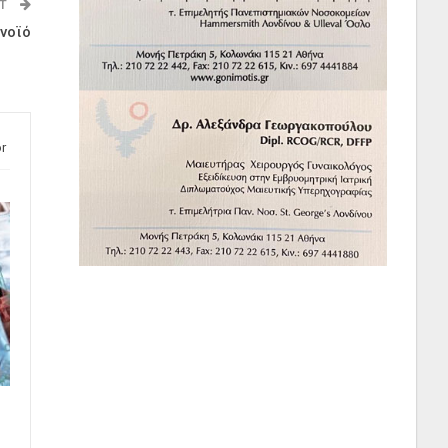
ST
νοϊό
r