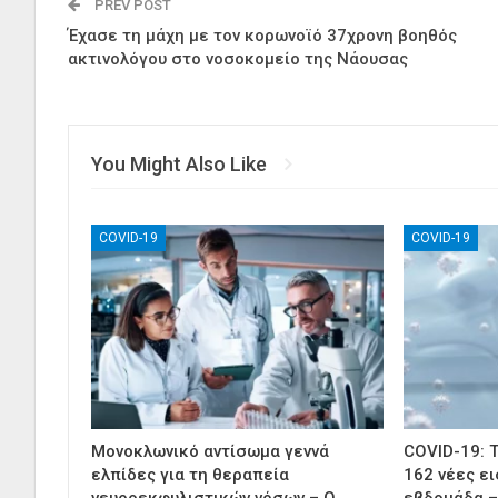
PREV POST
Έχασε τη μάχη με τον κορωνοϊό 37χρονη βοηθός
ακτινολόγου στο νοσοκομείο της Νάουσας
You Might Also Like
COVID-19
COVID-19
Μονοκλωνικό αντίσωμα γεννά
COVID-19: 
ελπίδες για τη θεραπεία
162 νέες ε
νευροεκφυλιστικών νόσων – Ο…
εβδομάδα –