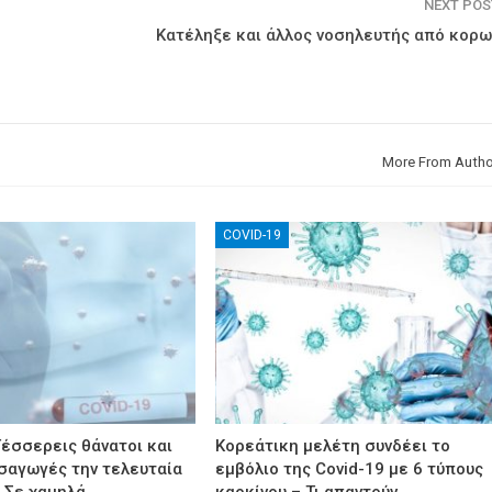
NEXT PO
Κατέληξε και άλλος νοσηλευτής από κορω
More From Autho
COVID-19
Τέσσερεις θάνατοι και
Κορεάτικη μελέτη συνδέει το
ισαγωγές την τελευταία
εμβόλιο της Covid-19 με 6 τύπους
 Σε χαμηλά…
καρκίνου – Τι απαντούν…