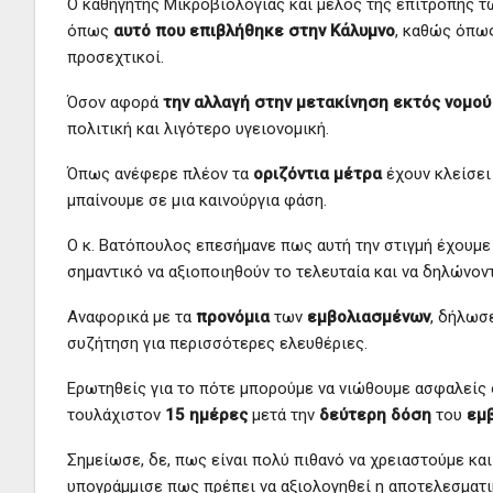
Ο καθηγητής Μικροβιολογίας και μέλος της επιτροπής τ
όπως
αυτό που επιβλήθηκε στην Κάλυμνο
, καθώς όπως
προσεχτικοί.
Όσον αφορά
την αλλαγή στην μετακίνηση εκτός νομού
πολιτική και λιγότερο υγειονομική.
Όπως ανέφερε πλέον τα
οριζόντια μέτρα
έχουν κλείσει 
μπαίνουμε σε μια καινούργια φάση.
Ο κ. Βατόπουλος επεσήμανε πως αυτή την στιγμή έχουμε
σημαντικό να αξιοποιηθούν το τελευταία και να δηλώνοντ
Αναφορικά με τα
προνόμια
των
εμβολιασμένων
, δήλωσ
συζήτηση για περισσότερες ελευθέριες.
Ερωτηθείς για το πότε μπορούμε να νιώθουμε ασφαλείς 
τουλάχιστον
15 ημέρες
μετά την
δεύτερη δόση
του
εμ
Σημείωσε, δε, πως είναι πολύ πιθανό να χρειαστούμε κα
υπογράμμισε πως πρέπει να αξιολογηθεί η αποτελεσματι