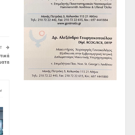
ST
ατικά
ματα
r