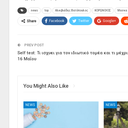
news
top
Αλκιβιάδης Βατόπουλος
ΚΟΡΩΝΟΙΟΣ
Μασκα
Facebook
Twitter
Google+
Share
PREV POST
Self test: Τι ισχυει για τον ιδιωτικό τομέα και τι μέχρι
16 Μαΐου
You Might Also Like
NEWS
NEWS