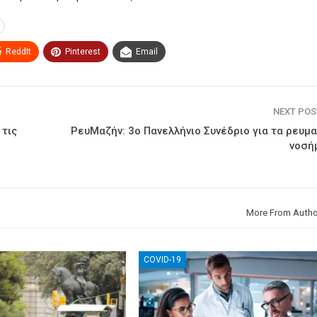
ReddIt
Pinterest
Email
NEXT PO
 τις
ΡευΜαζήν: 3ο Πανελλήνιο Συνέδριο για τα ρευμ
νοσή
More From Autho
COVID-19