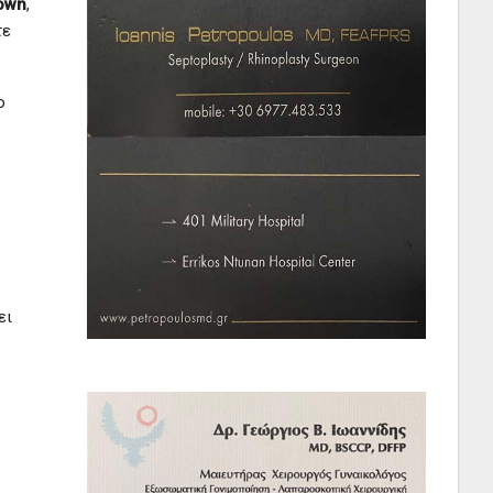
own
,
τε
ο
ει