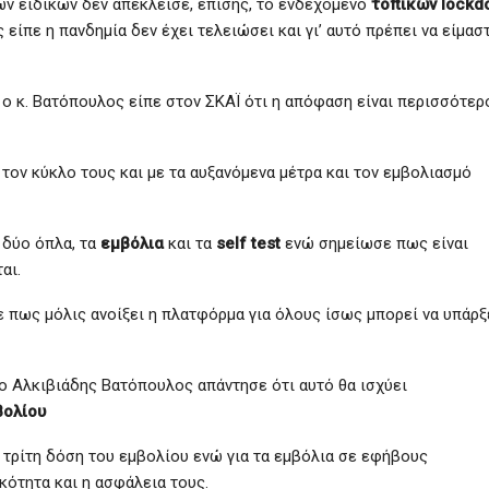
ων ειδικών δεν απέκλεισε, επίσης, το ενδεχόμενο
τοπικών lockd
 είπε η πανδημία δεν έχει τελειώσει και γι’ αυτό πρέπει να είμασ
ο κ. Βατόπουλος είπε στον ΣΚΑΪ ότι η απόφαση είναι περισσότερ
τον κύκλο τους και με τα αυξανόμενα μέτρα και τον εμβολιασμό
 δύο όπλα, τα
εμβόλια
και τα
self test
ενώ σημείωσε πως είναι
αι.
ε πως μόλις ανοίξει η πλατφόρμα για όλους ίσως μπορεί να υπάρξ
ο Αλκιβιάδης Βατόπουλος απάντησε ότι αυτό θα ισχύει
βολίου
ι τρίτη δόση του εμβολίου ενώ για τα εμβόλια σε εφήβους
κότητα και η ασφάλεια τους.