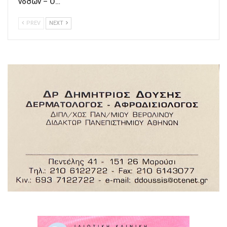
νόσων – Ο…
PREV
NEXT