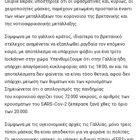
Ολιβιέ Βεράν, υποστήριξε ότι οι υφασμάτινες και, κυρίως, οι
χειροποίητες μάσκες, παρέχουν μειωμένη προστασία έναντι
των νέων μεταλλάξεων του κορονοϊού της βρετανικής και
της νοτιοαφρικανικής μετάλλαξης.
Σύμφωνα με το γαλλικό κράτος, ιδιαίτερα το βρετανικό
στέλεχος αναμένεται να εξαπλωθεί ραγδαία τον επόμενο
καιρό, με αποτέλεσμα να υπάρχουν φόβοι για ένα τρίτο
lockdown στην χώρα. Υπενθυμίζουμε ότι στην Γαλλία ήδη
υπάρχει απαγόρευση κυκλοφορίας από τις 18:00, αν και τα
αποτελέσματα δεν φαίνεται να είναι τόσο θετικά, αφού δεν
υπάρχει μείωση των θυμάτων και των κρουσμάτων.
Σημειώνεται ότι ο απολογισμός της πανδημίας
του
κορονοϊού αγγίζει τους 72.000 νεκρούς, ο αριθμός των
κρουσμάτων του
SARS-Cov-2 ξεπέρασε ξανά χθες το όριο
των 20.000.
Σύμφωνα με τις υγειονομικές αρχές τις Γαλλίας, μόνο τρεις
τύποι μάσκας θα είναι αποδεκτοί για να φοράνε οι πολίτες.
Οι χειρουργικές μάσκες, οι μάσκες ειδικού τύπου «FFP2» και