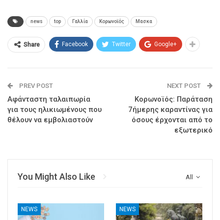
news
top
Γαλλία
Κορωνοϊός
Μασκα
Facebook
Twitter
Google+
Share
PREV POST
NEXT POST
Αφάνταστη ταλαιπωρία
Κορωνοϊός: Παράταση
για τους ηλικιωμένους που
7ήμερης καραντίνας για
θέλουν να εμβολιαστούν
όσους έρχονται από το
εξωτερικό
You Might Also Like
All
NEWS
NEWS