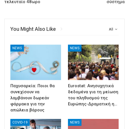
τελευταίο 48ωρο
σύστημα
You Might Also Like
All
NEWS
NEWS
Παχυσαρκία: Ποιοι θα
Eurostat: Ανησυχητικά
συνεχίσουν να
δεδομένα για τη μείωση
λαμβάνουν δωρεάν
του πληθυσμού της
φάρμακα για την
Ευρώπης-Δραματική η…
απώλεια βάρους
COVID-19
NEWS