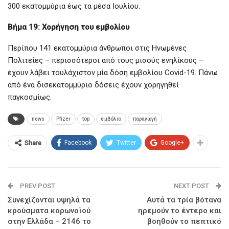
300 εκατομμύρια έως τα μέσα Ιουλίου.
Βήμα 19: Χορήγηση του εμβολίου
Περίπου 141 εκατομμύρια άνθρωποι στις Ηνωμένες
Πολιτείες – περισσότεροι από τους μισούς ενηλίκους –
έχουν λάβει τουλάχιστον μία δόση εμβολίου Covid-19. Πάνω
από ένα δισεκατομμύριο δόσεις έχουν χορηγηθεί
παγκοσμίως.
news
Pfizer
top
εμβόλιο
παραγωγή
Facebook
Twitter
Google+
Share
PREV POST
NEXT POST
Συνεχίζονται υψηλά τα
Αυτά τα τρία βότανα
κρούσματα κορωνοϊού
ηρεμούν το έντερο και
στην Ελλάδα – 2146 το
βοηθούν το πεπτικό