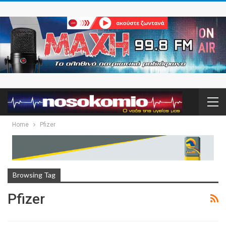
Home
Pfizer
Browsing Tag
Pfizer