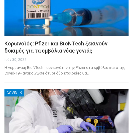
Kορωνοϊός: Pfizer και ΒιοΝΤech ξεκινούν
δοκιμές για τα εμβόλια νέας γενιάς
Ιούν 30, 2022
Η γερμανική BioNTech - συνεργάτης της Pfizer στα εμβόλια κατά της
Covid-19 - ανακοίνωσε ότι οι δύο εταιρείες θα
…
COVID-19