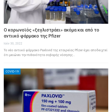
Ο κορωνοϊός «ξεγλιστράει» ακόμα και από το
αντιικό φάρμακο της Pfizer
Ιούν 30, 2022
Το νέο αντιικό φάρμακο Paxlovid της εταιρείας Pfizer έχει αποδειχτεί
ότι μειώνει την πιθανότητα σοβαρής νόσησης
…
COVID-19