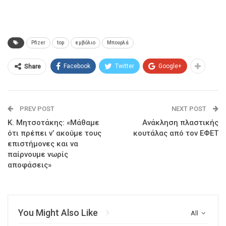
Pfizer
top
εμβόλιο
Μπουρλά
Facebook
Twitter
Google+
Share
PREV POST
NEXT POST
Κ. Μητσοτάκης: «Μάθαμε
Ανάκληση πλαστικής
ότι πρέπει ν’ ακούμε τους
κουτάλας από τον ΕΦΕΤ
επιστήμονες και να
παίρνουμε νωρίς
αποφάσεις»
You Might Also Like
All