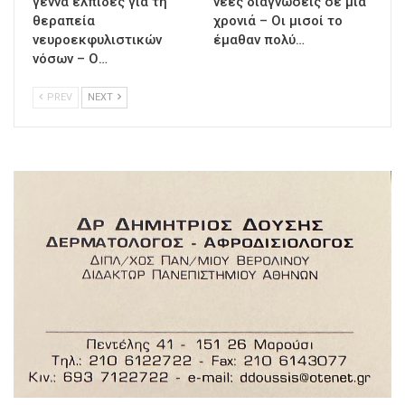
γεννά ελπίδες για τη
νέες διαγνώσεις σε μια
θεραπεία
χρονιά – Οι μισοί το
νευροεκφυλιστικών
έμαθαν πολύ…
νόσων – Ο…
PREV
NEXT