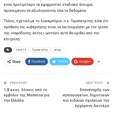
είναι προτιμότερο να εφαρμοστεί σταδιακό άνοιγμα,
προκειμένου να αξιολογούνται όλα τα δεδομένα.
Τέλος, σχετικά με το λιανεμπόριο, ο κ. Γεραπετρίτης είπε ότι
πρόθεση της κυβέρνησης είναι να λειτουργήσει με τον τρόπο
της «παράδοσης έκτος» ωστόσο αυτό θα κριθεί από την
επιτροπή.
covid-19
Γεραπετρίτης
μέτρα
Facebook
Twitter
Google+
Share
PREV POST
NEXT POST
1,8 εκατ. δόσεις από το
Επανέναρξη των
εμβόλιο της Moderna για
νηπιαγωγείων, δημοτικών
την Ελλάδα
και ειδικών σχολείων την
ερχόμενη Δευτέρα