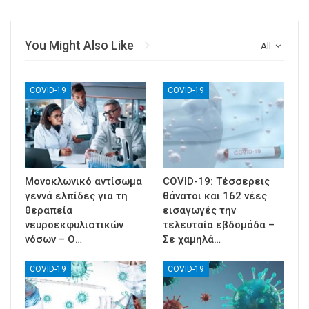
You Might Also Like
All
COVID-19
COVID-19
Μονοκλωνικό αντίσωμα
COVID-19: Τέσσερεις
γεννά ελπίδες για τη
θάνατοι και 162 νέες
θεραπεία
εισαγωγές την
νευροεκφυλιστικών
τελευταία εβδομάδα –
νόσων – Ο…
Σε χαμηλά…
COVID-19
COVID-19