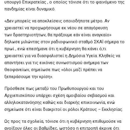
υπουργό Επικρατείας , ο οποίος τόνισε ότι το φαινόμενο της
πανδημίας είναι δυναμικό.
«Δεν μπορείς να αποκλείσεις οποιοδήποτε μέτρο. Αν
χρειαστεί να προχωρήσουμε εκ νέου σε απαγόρευση
των δραστηριοτήτων, θα πράξουμε εάν είναι αναγκαίο»
δήλωσε μιλώντας στον ραδιοφωνικό σταθμό ΣΚΑΪ σήμερα το
πρωί , ενώ επεσήμανε ότι η κυβέρνηση θα κάνει ό,τι
χρειαστεί για να διασφαλιστεί η Δημόσια Υγεία. Κληθείς να
απαντήσει για τις εικόνες συνωστισμού ανήμερα των
Θεοφανείων, σημείωσε πως «όλοι μαζί πρέπει να
ξεπεράσουμε την κρίση».
Πρόσθεσε πως μεταξύ του Πρωθυπουργού και του
Αρχιεπισκόπου υπάρχει σχέση αμοιβαίου σεβασμού και
αλληλοκατανόησης καθώς και διαρκής επικοινωνία, ενώ
σημείωσε ότι είναι διακριτοί οι ρόλοι Κράτους – Εκκλησίας.
Ως προς τα σχολεία, τόνισε ότι η κυβέρνηση επιθυμούσε να
ανοίξουν όλες οι βαθμίδες, ωστόσο η επιτροπή έκρινε ότι