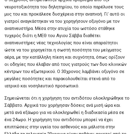
νευροτοξικότητα του δηλητηρίου, το οποίο παρέλυσε τους
μυς του και προκάλεσε δυσχέρεια στην αναπνοή. Γι’ αυτό οι
γιατροί αναγκάστηκαν να του χορηγήσουν οξυγόνο με τον
αναπνευστήρα. Μέσα στην ατυχία του ωστόσο στάθηκε
τυχερός διότι η ΜΕΘ του Αγιου Σάββα διαθέτει
αναπνευστήρες νέας τεχνολογίας που είναι απαραίτητοι
ώστε να του χορηγείται η σωστή ποσότητα του μείγματος
αέρα, με την κατάλληλη πίεση και συχνότητα, όπως ορίζουν
οι οδηγίες που έλαβαν από τους γιατρούς των δυο κλινικών
κέντρων του εξωτερικού. Ο 30χρονος λαμβάνει οξυγόνο σε
μεγάλες ποσότητες και παρακολουθείται στενά από το
ιατρικό και νοσηλευτικό προσωπικό.
Σημειώνεται ότι η χορήγηση του αντιδότου ολοκληρώθηκε το
Σάββατο. Αρχικά του χορήγησαν δόσεις ανά μισή ώρα και
μετά ανά εξάωρο για να ολοκληρωθεί η διαδικασία μέσα σε
ένα 24ωρο. Η χορήγηση του αντιδότου μπορεί να έχει
επιπτώσεις στην υγεία του ασθενούς και μάλιστα στην
Ελλάδα τα τελευταία 20χρονια είχαν πεθάνει αρκετοί από το