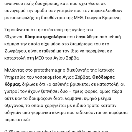
αναπνευστικής δυσχέρειας, κάτι που έχει θέσει σε
συναγερμό την ομάδα των γιατρών που τον παρακολουθούν
με επικεφαλής τη διευθύντρια της ΜΕΘ, Γεωργία Κριμπένη.
Σημειώνεται ότι η κατάσταση της υγείας του
30χρονου
Κύπριου ψυχολόγου
που δαγκώθηκε από ινδική
κόμπρα την οποία είχε μέσα στο διαμέρισμα του στο
Ζωγράφου, είναι σταθερή με τον ίδιο να παραμένει σε
καταστολή στη ΜΕΘ του Αγίου Σάββα.
Μιλώντας στο protothema.gr ο διευθυντής της Ιατρικής
Υπηρεσίας του νοσοκομείου Άγιος Σάββας,
Θεόδωρος
Κόρμας
, δήλωσε ότι «ο ασθενής βρίσκεται σε καταστολή, οι
γιατροί τον έχουν ξυπνήσει δυο – τρεις φορές, όμως τώρα
ούτε καν το δοκιμάζουν διότι λαμβάνει υψηλό μείγμα
οξυγόνου, το οποίο χορηγείται με ειδικό τρόπο κατόπιν
οδηγιών από γερμανικά κέντρα που ειδικεύονται σε παρόμοια
περιστατικά».
Ο 30χρονος αντιμετώπιζε αρχικά πρόβλημα από την