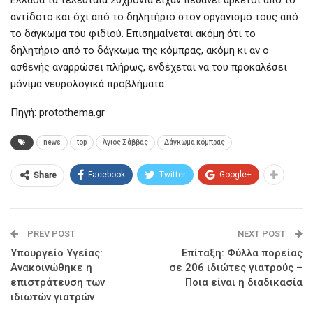
αντίδοτο και όχι από το δηλητήριο στον οργανισμό τους από
το δάγκωμα του φιδιού. Επισημαίνεται ακόμη ότι το
δηλητήριο από το δάγκωμα της κόμπρας, ακόμη κι αν ο
ασθενής αναρρώσει πλήρως, ενδέχεται να του προκαλέσει
μόνιμα νευρολογικά προβλήματα.
Πηγή: protothema.gr
news
top
Άγιος Σάββας
Δάγκωμα κόμπρας
Facebook
Twitter
Google+
Share
PREV POST
NEXT POST
Υπουργείο Υγείας:
Επίταξη: Φύλλα πορείας
Ανακοινώθηκε η
σε 206 ιδιώτες γιατρούς –
επιστράτευση των
Ποια είναι η διαδικασία
ιδιωτών γιατρών