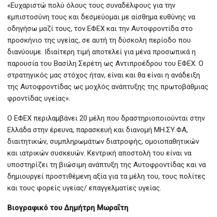
«Ευχαριστώ πολύ όλους τους συναδέλφους για την
εμπιστοσύνη τους και δεσμεύομαι με αίσθημα ευθύνης να
οδηγήσω μαζί τους, τον ΕΦΕΧ και την Αυτοφροντίδα στο
προσκήνιο της υγείας, σε αυτή τη δύσκολη περίοδο που
διανύουμε. Ιδιαίτερη τιμή αποτελεί για μένα προσωπικά η
παρουσία του Βασίλη Σερέτη ως Αντιπροέδρου του ΕΦΕΧ. Ο
στρατηγικός μας στόχος ήταν, είναι και θα είναι η ανάδειξη
της Αυτοφροντίδας ως μοχλός ανάπτυξης της πρωτοβάθμιας
φροντίδας υγείας».
Ο ΕΦΕΧ περιλαμβάνει 20 μέλη που δραστηριοποιούνται στην
Ελλάδα στην έρευνα, παρασκευή και διανομή ΜΗ.ΣΥ.ΦΑ,
διαιτητικών, συμπληρωμάτων διατροφής, ομοιοπαθητικών
και ιατρικών συσκευών. Κεντρική αποστολή του είναι να
υποστηρίζει τη βιώσιμη ανάπτυξη της Αυτοφροντίδας και να
δημιουργεί προστιθέμενη αξία για τα μέλη του, τους πολίτες
και τους φορείς υγείας/ επαγγελματίες υγείας.
Βιογραφικό του Δημήτρη Μωραΐτη