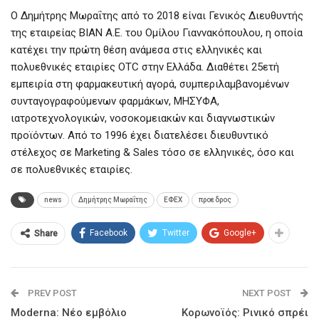
Ο Δημήτρης Μωραΐτης από το 2018 είναι Γενικός Διευθυντής
της εταιρείας ΒΙΑΝ Α.Ε. του Ομίλου Γιαννακόπουλου, η οποία
κατέχει την πρώτη θέση ανάμεσα στις ελληνικές και
πολυεθνικές εταιρίες OTC στην Ελλάδα. Διαθέτει 25ετή
εμπειρία στη φαρμακευτική αγορά, συμπεριλαμβανομένων
συνταγογραφούμενων φαρμάκων, ΜΗΣΥΦΑ,
ιατροτεχνολογικών, νοσοκομειακών και διαγνωστικών
προϊόντων. Από το 1996 έχει διατελέσει διευθυντικό
στέλεχος σε Marketing & Sales τόσο σε ελληνικές, όσο και
σε πολυεθνικές εταιρίες.
news
Δημήτρης Μωραΐτης
ΕΦΕΧ
προεδρος
Facebook
Twitter
Google+
Share
PREV POST
NEXT POST
Moderna: Νέο εμβόλιο
Κορωνοϊός: Ρινικό σπρέι