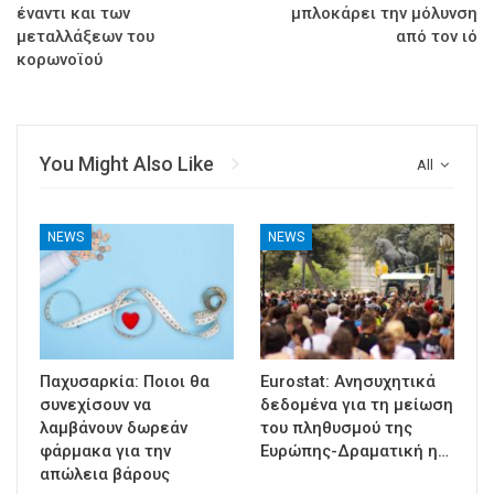
έναντι και των
μπλοκάρει την μόλυνση
μεταλλάξεων του
από τον ιό
κορωνοϊού
You Might Also Like
All
NEWS
NEWS
Παχυσαρκία: Ποιοι θα
Eurostat: Ανησυχητικά
συνεχίσουν να
δεδομένα για τη μείωση
λαμβάνουν δωρεάν
του πληθυσμού της
φάρμακα για την
Ευρώπης-Δραματική η…
απώλεια βάρους