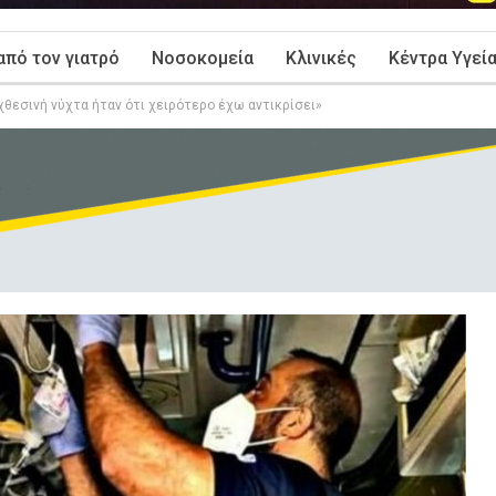
από τον γιατρό
Νοσοκομεία
Κλινικές
Κέντρα Υγεί
θεσινή νύχτα ήταν ότι χειρότερο έχω αντικρίσει»