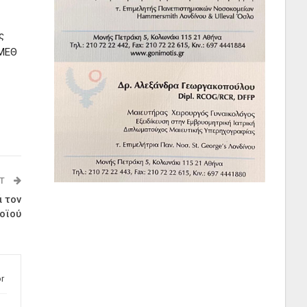
ς
 ΜΕΘ
ST
ά τον
οϊού
r