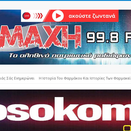
ιάς Σάς Ενημερώνει
Η Ιστορία Του Φαρμάκου Και Ιστορίες Των Φαρμακε