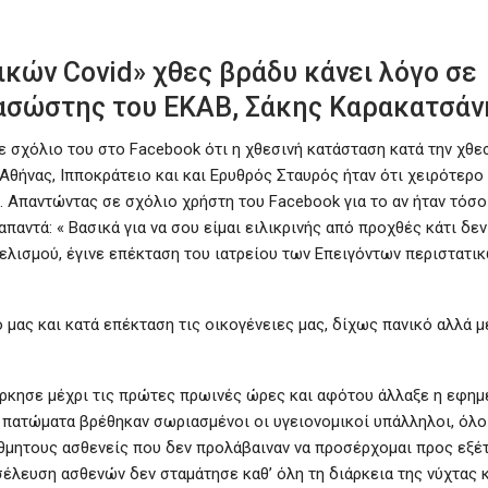
ικών Covid» χθες βράδυ κάνει λόγο σε
ιασώστης του ΕΚΑΒ, Σάκης Καρακατσάν
 σχόλιο του στο Facebook ότι η χθεσινή κατάσταση κατά την χθε
θήνας, Ιπποκράτειο και και Ερυθρός Σταυρός ήταν ότι χειρότερο 
ς. Απαντώντας σε σχόλιο χρήστη του Facebook για το αν ήταν τόσο
αντά: « Βασικά για να σου είμαι ειλικρινής από προχθές κάτι δεν
γελισμού, έγινε επέκταση του ιατρείου των Επειγόντων περιστατι
 μας και κατά επέκταση τις οικογένειες μας, δίχως πανικό αλλά μ
ρκησε μέχρι τις πρώτες πρωινές ώρες και αφότου άλλαξε η εφημ
τα πατώματα βρέθηκαν σωριασμένοι οι υγειονομικοί υπάλληλοι, όλο
ίθμητους ασθενείς που δεν προλάβαιναν να προσέρχομαι προς εξέ
έλευση ασθενών δεν σταμάτησε καθ’ όλη τη διάρκεια της νύχτας 