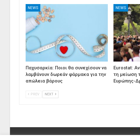
NEWS
NEWS
Παχυσαρκία: Ποιοι θα συνεχίσουν να
Eurostat: Α
λαμβάνουν δωρεάν φάρμακα για την
τη μείωση 
απώλεια βάρους
Ευρώπης-Δ
PREV
NEXT