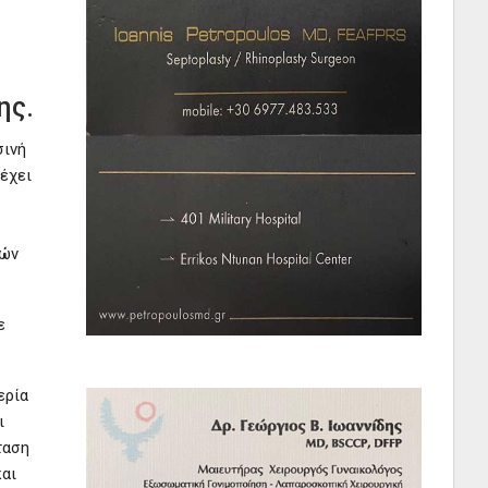
ης.
σινή
έχει
κών
ε
ερία
ι
ταση
και