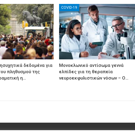
COVID-19
νησυχητικά δεδομένα για
Μονοκλωνικό αντίσωμα γεννά
του πληθυσμού της
ελπίδες για τη θεραπεία
ραματική η…
νευροεκφυλιστικών νόσων – Ο…