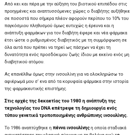
Από κει και πέρα με την αύξηση του βιοτικού επιπέδου στις
προηγμένες και αναπτυσσόμενες χώρες ο διαβήτης αυξήθηκε
σε ποσοστά που σήμερα πλέον αφορούν περίπου το 10% του
παγκόσμιου πληθυσμού όμως ευτυχώς η έρευνα και η
ανάπτυξη φαρμάκων για τον διαβήτη έφερε και νέα φάρμακα
έτσι ώστε ο ρυθμισμένος διαβητικός με τη συμμόρφωση σε
όλα αυτά που πρέπει να τηρεί ως πάσχων να έχει τη
δυνατότητα ενός προσδόκιμου ζωής ίδιου με εκείνο ενός μη
διαβητικού ατόμου.
Ας επανέλθω όμως στην ινσουλίνη για να ολοκληρώσω το
αφιέρωμά μου σ’ ενα από τα κορυφαία φάρμακα στην ιστορία
της φαρμακευτικής επιστήμης.
Στις αρχές της δεκαετίας του 1980 η ανάπτυξη της
τεχνολογίας του DNA επέτρεψε τη δημιουργία ενός
τύπου γενετικά τροποποιημένης ανθρώπινης ινσουλίνης.
Το 1986 αναπτύχθηκε η
πέννα ινσουλίνης
η οποία σταδιακά