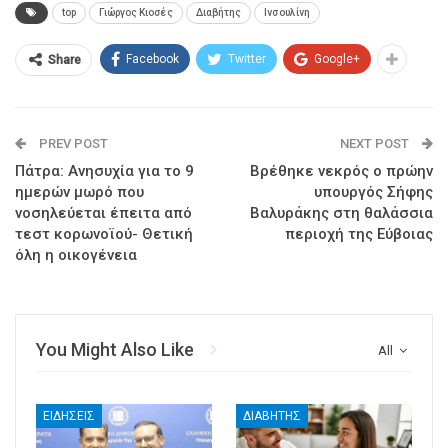
top
Γιώργος Κιοσές
Διαβήτης
Ινσουλίνη
Facebook
Twitter
Google+
Share
PREV POST
NEXT POST
Πάτρα: Ανησυχία για το 9
Βρέθηκε νεκρός ο πρώην
ημερών μωρό που
υπουργός Σήφης
νοσηλεύεται έπειτα από
Βαλυράκης στη θαλάσσια
τεστ κορωνοϊού- Θετική
περιοχή της Εύβοιας
όλη η οικογένεια
You Might Also Like
All
ΕΙΔΉΣΕΙΣ
ΔΙΑΒΉΤΗΣ