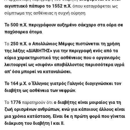
αιγυπτιακό πάπυρο το 1552 π.Χ.
όπου καταγράφεται ως
σύμπτωμα της ασθένειας η συχνή ούρηση.
Το 500 π.Χ. περιγράφουν αυξημένο σάκχαρο στα ούρα σε
παχύσαρκα άτομα
.
Το
250 π.Χ. ο Απολλώνιος Μέμφις πιστώνεται τη χρήση
της λέξης «ΔΙΑΒΗΤΗΣ» για την περιγραφή ενός από τα
κύρια χαρακτηριστικά της ασθένειας που ο οργανισμός
λειτουργεί ως «σιφόνι» αποβάλλοντας περισσότερα υγρά
απ’ όσα μπορεί να καταναλώσει.
Το 164 μ.Χ. ο Έλληνας γιατρός Γαληνός διαγιγνώσκει τον
διαβήτη ως ασθένεια των νεφρών.
Το
1776
παρατηρούν ότι
ο διαβήτης είναι μοιραίος για τη
ζωή ορισμένων ανθρώπων, ενώ για κάποιους άλλους είναι
μια χρόνια κατάσταση. Είναι δε η πρώτη φορά που γίνεται
διάκριση του διαβήτη Ι και ΙΙ.