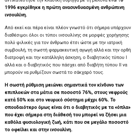
αντικατέστησε την κλασική σύριγγα με τη βελόνα ενώ τ
ο
1996 εγκρίθηκε η πρώτη ανασυνδυασμένη ανθρώπινη
ινσουλίνη.
Από εκεί και πέρα είναι πλέον γνωστό ότι σήμερα υπάρχουν
διαθέσιμοι όλοι οι τύποι ινσουλίνης σε μορφές χορήγησης
πολύ φιλικές για τον άνθρωπο έτσι ώστε με την ιατρική
συμβουλή, τη σωστή φαρμακευτική αγωγή αλλά και την ορθή
διατροφή και την κατάλληλη άσκηση, ο διαβητικός τύπου Ι
αλλά και ο διαβητικός που πάσχει από διαβήτη τύπου ΙΙ να
μπορούν να ρυθμίζουν σωστά το σάκχαρό τους.
Η σωστή ρύθμιση μειώνει σημαντικά τον κίνδυνο των
επιπλοκών στα μάτια σε ποσοστό 76%, στους νεφρούς
κατά 50% και στο νευρικό σύστημα μέχρι 60%. Το
σπουδαιότερο όμως είναι ότι ο διαβητικός με τα «όπλα»
που έχει σήμερα στη διάθεσή του μπορεί να ζήσει μια
καθόλα φυσιολογική ζωή, κάτι που σε μεγάλο ποσοστό
το οφείλει και στην ινσουλίνη.