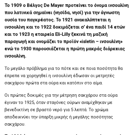
Το 1909 ο Βέλγος De Mayer προτείνει το όνομα ινσουλίνη
που λατινικά σημαίνει (νησίδα, νησί) για την άγνωστη
ουσία του παγκρέατος. Το 1921 ανακαλύπτεται η
ινσουλίνη και το 1922 δοκιμάζεται σ’ ένα παιδί 14 ετών
και το 1923 η εταιρεία Eli-Lilly ξεκινά τη μαζική
παραγωγή και ονομάζει το προϊόν «isletin – ινσουλίνη»
ενώ το 1930 παρουσιάζεται η πρώτη μακράς διάρκειας
ινσουλίνη.
Το μεγάλο πρόβλημα για το πότε και σε ποια ποσότητα θα
έπρεπε να χορηγηθεί η ινσουλίνη έδωσαν οι μετρητές
σακχάρου πρώτα στα ούρα και κατόπιν στο αίμα.
Οι πρώτες δοκιμές για την μέτρηση σακχάρου στα ούρα
έγιναν το 1925, όταν σταγόνες ούρων αναμίχθηκαν με
βενεδικτίνη σε βραστό νερό για 5 λεπτά. Το χρώμα
αποδεικνύει την ύπαρξη μικρής ή μεγάλης ποσότητας
σακχάρου.