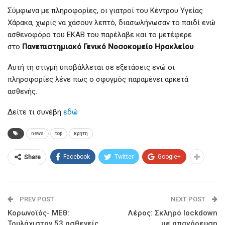
Σύμφωνα με πληροφορίες, οι γιατροί του Κέντρου Υγείας
Χάρακα, χωρίς να χάσουν λεπτό, διασωλήνωσαν το παιδί ενώ
ασθενοφόρο του ΕΚΑΒ του παρέλαβε και το μετέφερε
στο
Πανεπιστημιακό Γενικό Νοσοκομείο Ηρακλείου
.
Αυτή τη στιγμή υποβάλλεται σε εξετάσεις ενώ οι
πληροφορίες λένε πως ο σφυγμός παραμένει αρκετά
ασθενής.
Δείτε τι συνέβη
εδώ
news
top
κρητη
Facebook
Twitter
Google+
Share
PREV POST
NEXT POST
Κορωνοϊός- ΜΕΘ:
Λέρος: Σκληρό lockdown
Τουλάχιστον 53 ασθενείς
με απαγόρευση