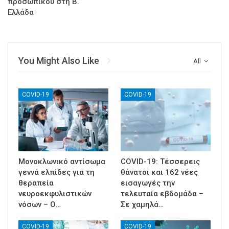
προσωπικού στη Β.
Ελλάδα
You Might Also Like
All
COVID-19
COVID-19
Μονοκλωνικό αντίσωμα
COVID-19: Τέσσερεις
γεννά ελπίδες για τη
θάνατοι και 162 νέες
θεραπεία
εισαγωγές την
νευροεκφυλιστικών
τελευταία εβδομάδα –
νόσων – Ο…
Σε χαμηλά…
COVID-19
COVID-19