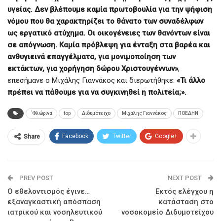
υγείας. Δεν βλέπουμε καμία πρωτοβουλία για την ψήφιση
νόμου που θα χαρακτηρίζει το θάνατο των συναδέλφων
ως εργατικό ατύχημα. Οι οικογένειες των θανόντων είναι
σε απόγνωση. Καμία πρόβλεψη για ένταξη στα βαρέα και
ανθυγιεινά επαγγέλματα, για μονιμοποίηση των
εκτάκτων, για χορήγηση δώρου Χριστουγέννων»
,
επεσήμανε ο Μιχάλης Γιαννάκος και διερωτήθηκε:
«Τι άλλο
πρέπει να πάθουμε για να συγκινηθεί η πολιτεία;».
΄Φλώρινα
top
Διδυμότειχο
Μιχάλης Γιαννάκος
ΠΟΕΔΗΝ
Facebook
Twitter
Google+
Share
PREV POST
NEXT POST
Ο εθελοντισμός έγινε…
Εκτός ελέγχου η
εξαναγκαστική απόσπαση
κατάσταση στο
ιατρικού και νοσηλευτικού
νοσοκομείο Διδυμοτείχου