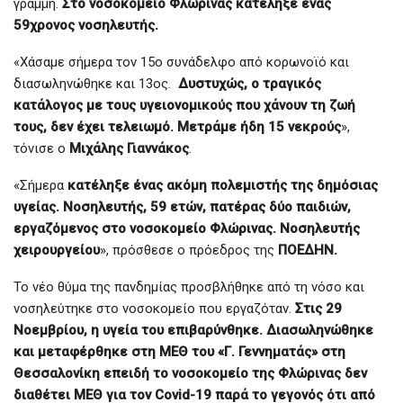
γραμμή.
Στο νοσοκομείο Φλώρινας κατέληξε ένας
59χρονος νοσηλευτής.
«Χάσαμε σήμερα τον 15ο συνάδελφο από κορωνοϊό και
διασωληνώθηκε και 13ος.
Δυστυχώς, ο τραγικός
κατάλογος με τους υγειονομικούς που χάνουν τη ζωή
τους, δεν έχει τελειωμό. Μετράμε ήδη 15 νεκρούς
»,
τόνισε ο
Μιχάλης Γιαννάκος
.
«Σήμερα
κατέληξε ένας ακόμη πολεμιστής της δημόσιας
υγείας. Νοσηλευτής, 59 ετών, πατέρας δύο παιδιών,
εργαζόμενος στο νοσοκομείο Φλώρινας. Νοσηλευτής
χειρουργείου
», πρόσθεσε ο πρόεδρος της
ΠΟΕΔΗΝ.
Το νέο θύμα της πανδημίας προσβλήθηκε από τη νόσο και
νοσηλεύτηκε στο νοσοκομείο που εργαζόταν.
Στις 29
Νοεμβρίου, η υγεία του επιβαρύνθηκε. Διασωληνώθηκε
και μεταφέρθηκε στη ΜΕΘ του «Γ. Γεννηματάς» στη
Θεσσαλονίκη επειδή το νοσοκομείο της Φλώρινας δεν
διαθέτει ΜΕΘ για τον Covid-19 παρά το γεγονός ότι από