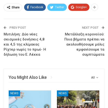
Facebook
Twitter
Google+
Share
PREV POST
NEXT POST
Μυτιλήνη: Δύο νέες
Μετάλλαξη κορονοϊού:
σεισμικές δονήσεις 4,8
Ποια βήματα πρέπει να
και 4,5 της κλίμακας
ακολουθήσουμε μόλις
Ρίχτερ νωρίς το πρωί- Η
εμφανίσουμε τα
δήλωση του Ε. Λέκκα
συμπτώματα
You Might Also Like
All
NEWS
NEWS