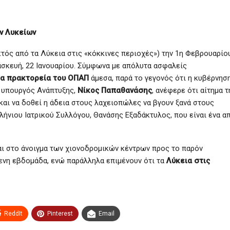
ων Λυκείων
κτός από τα Λύκεια στις «κόκκινες περιοχές») την 1η Φεβρουαρίο
ασκευή, 22 Ιανουαρίου. Σύμφωνα με απόλυτα ασφαλείς
 τα πρακτορεία του ΟΠΑΠ
άμεσα, παρά το γεγονός ότι η κυβέρνησ
ς υπουργός Ανάπτυξης,
Νίκος Παπαθανάσης
, ανέφερε ότι αίτημα τ
και να δοθεί η άδεια στους λαχειοπώλες να βγουν ξανά στους
λήνιου Ιατρικού Συλλόγου, Θανάσης Εξαδάκτυλος, που είναι ένα α
και στο άνοιγμα των χιονοδρομικών κέντρων προς το παρόν
μενη εβδομάδα, ενώ παράλληλα επιμένουν ότι τα
Λύκεια στις
ReddIt
Pinterest
Email