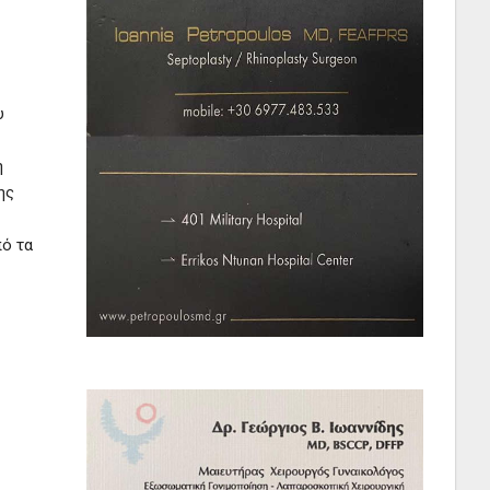
υ
η
ης
πό τα