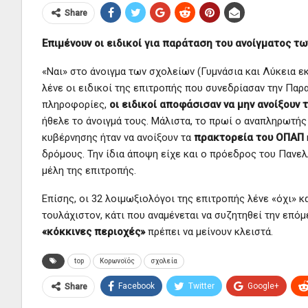
Share
Επιμένουν οι ειδικοί για παράταση του ανοίγματος τ
«Ναι» στο άνοιγμα των σχολείων (Γυμνάσια και Λύκεια ε
λένε οι ειδικοί της επιτροπής που συνεδρίασαν την Παρ
πληροφορίες,
οι ειδικοί αποφάσισαν να μην ανοίξουν
ήθελε το άνοιγμά τους. Μάλιστα, το πρωί ο αναπληρωτή
κυβέρνησης ήταν να ανοίξουν τα
πρακτορεία του ΟΠΑΠ
δρόμους. Την ίδια άποψη είχε και ο πρόεδρος του Πανελ
μέλη της επιτροπής.
Επίσης, οι 32 λοιμωξιολόγοι της επιτροπής λένε «όχι» 
τουλάχιστον, κάτι που αναμένεται να συζητηθεί την επό
«κόκκινες περιοχές»
πρέπει να μείνουν κλειστά.
top
Κορωνοϊός
σχολεία
Facebook
Twitter
Google+
Share