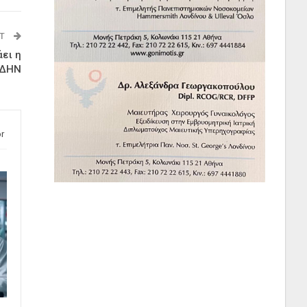
ST
άει η
ΕΔΗΝ
r