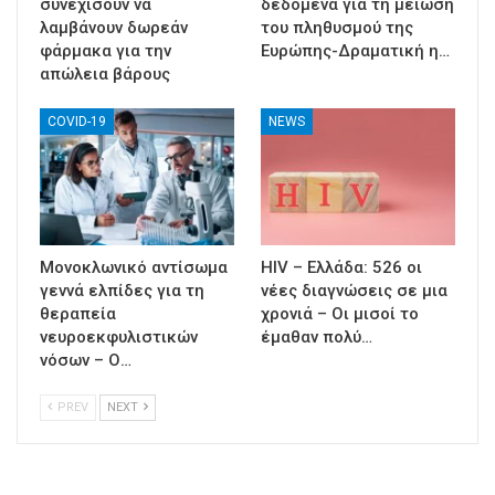
συνεχίσουν να
δεδομένα για τη μείωση
λαμβάνουν δωρεάν
του πληθυσμού της
φάρμακα για την
Ευρώπης-Δραματική η…
απώλεια βάρους
COVID-19
NEWS
Μονοκλωνικό αντίσωμα
HIV – Ελλάδα: 526 οι
γεννά ελπίδες για τη
νέες διαγνώσεις σε μια
θεραπεία
χρονιά – Οι μισοί το
νευροεκφυλιστικών
έμαθαν πολύ…
νόσων – Ο…
PREV
NEXT