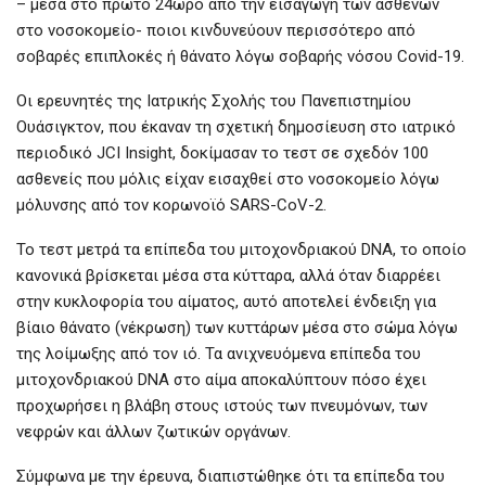
– μέσα στο πρώτο 24ωρο από την εισαγωγή των ασθενών
στο νοσοκομείο- ποιοι κινδυνεύουν περισσότερο από
σοβαρές επιπλοκές ή θάνατο λόγω σοβαρής νόσου Covid-19.
Οι ερευνητές της Ιατρικής Σχολής του Πανεπιστημίου
Ουάσιγκτον, που έκαναν τη σχετική δημοσίευση στο ιατρικό
περιοδικό JCI Insight, δοκίμασαν το τεστ σε σχεδόν 100
ασθενείς που μόλις είχαν εισαχθεί στο νοσοκομείο λόγω
μόλυνσης από τον κορωνοϊό SARS-CoV-2.
Το τεστ μετρά τα επίπεδα του μιτοχονδριακού DNA, το οποίο
κανονικά βρίσκεται μέσα στα κύτταρα, αλλά όταν διαρρέει
στην κυκλοφορία του αίματος, αυτό αποτελεί ένδειξη για
βίαιο θάνατο (νέκρωση) των κυττάρων μέσα στο σώμα λόγω
της λοίμωξης από τον ιό. Τα ανιχνευόμενα επίπεδα του
μιτοχονδριακού DNA στο αίμα αποκαλύπτουν πόσο έχει
προχωρήσει η βλάβη στους ιστούς των πνευμόνων, των
νεφρών και άλλων ζωτικών οργάνων.
Σύμφωνα με την έρευνα, διαπιστώθηκε ότι τα επίπεδα του