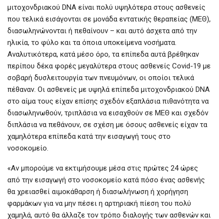
μιτοχονδριακού DNA είναι πολύ υψηλότερα στους ασθενείς
που τελικά εισάγονται σε μονάδα εντατικής θεραπείας (ΜΕΘ),
διασωληνώνονται ή πεθαίνουν – και αυτό άσχετα από την
ηλικία, το φύλο και τα όποια υποκείμενα νοσήματα.
Αναλυτικότερα, κατά μέσο όρο, τα επίπεδα αυτά βρέθηκαν
περίπου δέκα φορές μεγαλύτερα στους ασθενείς Covid-19 με
σοβαρή δυσλειτουργία των πνευμόνων, οι οποίοι τελικά
πέθαναν. Οι ασθενείς με υψηλά επίπεδα μιτοχονδριακού DNA
στο αίμα τους είχαν επίσης σχεδόν εξαπλάσια πιθανότητα να
διασωληνωθούν, τριπλάσια να εισαχθούν σε ΜΕΘ και σχεδόν
διπλάσια να πεθάνουν, σε σχέση με όσους ασθενείς είχαν τα
χαμηλότερα επίπεδα κατά την εισαγωγή τους στο
νοσοκομείο.
«Αν μπορούμε να εκτιμήσουμε μέσα στις πρώτες 24 ώρες
από την εισαγωγή στο νοσοκομείο κατά πόσο ένας ασθενής
θα χρειασθεί αιμοκάθαρση ή διασωλήνωση ή χορήγηση
φαρμάκων για να μην πέσει η αρτηριακή πίεση του πολύ
χαμηλά, αυτό θα άλλαζε τον τρόπο διαλογής των ασθενών και