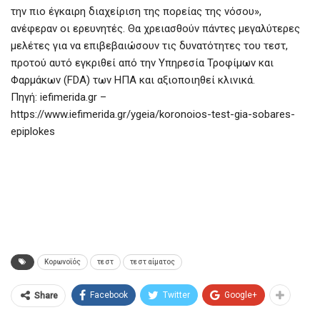
την πιο έγκαιρη διαχείριση της πορείας της νόσου»,
ανέφεραν οι ερευνητές. Θα χρειασθούν πάντες μεγαλύτερες
μελέτες για να επιβεβαιώσουν τις δυνατότητες του τεστ,
προτού αυτό εγκριθεί από την Υπηρεσία Τροφίμων και
Φαρμάκων (FDA) των ΗΠΑ και αξιοποιηθεί κλινικά.
Πηγή: iefimerida.gr –
https://www.iefimerida.gr/ygeia/koronoios-test-gia-sobares-
epiplokes
Κορωνοϊός
τεστ
τεστ αίματος
Facebook
Twitter
Google+
Share