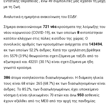
Εντατικής Θεραπείας , ενώ 49 συμπολίτες μας έχασαν τη μάχη
με τη ζωή.
Αναλυτικά η ημερήσια ανακοίνωση του ΕΟΔΥ:
Σήμερα ανακοινώνουμε
721 νέα
κρούσματα της λοίμωξης του
νέου κορωνοϊού (COVID-19), εκ των οποίων
8
εντοπίστηκαν
κατόπιν ελέγχων στις πύλες εισόδου της χώρας. Ο
συνολικός αριθμός των κρουσμάτων ανέρχεται στα
143494
,
εκ των οποίων 52.2% άνδρες. Κατά την ιχνηλάτιση βρέθηκε
ότι 5579 (3.9%) θεωρούνται σχετιζόμενα με ταξίδι από το
εξωτερικό και 43251 (30.1%) είναι σχετιζόμενα με ήδη
γνωστό κρούσμα.
386
άτομα νοσηλεύονται διασωληνωμένοι. Η διάμεση ηλικία
τους είναι 68 ετών. 265 (68.7%) εκ των διασωληνομένων είναι
άνδρες. To 85.2%, των διασωληνωμένων, έχει υποκείμενο
νόσημα ή είναι ηλικιωμένοι 70 ετών και άνω.
950
ασθενείς
έχουν εξέλθει από τις ΜΕΘ από την αρχή της πανδημίας.