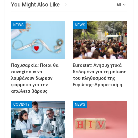
You Might Also Like
All
NEWS
NEWS
Παχυσαρκία: Ποιοι θα
Eurostat: Ανησυχητικά
συνεχίσουν να
δεδομένα για τη μείωση
λαμβάνουν δωρεάν
του πληθυσμού της
φάρμακα για την
Ευρώπης-Δραματική η…
απώλεια βάρους
COVID-19
NEWS