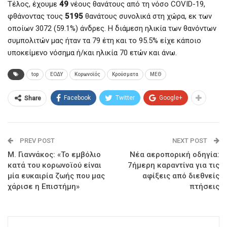
Τέλος, έχουμε
49
νέους θανάτους από τη νόσο COVID-19,
φθάνοντας τους
5195
θανάτους συνολικά στη χώρα, εκ των
οποίων 3072 (59.1%) άνδρες. Η διάμεση ηλικία των θανόντων
συμπολιτών μας ήταν τα 79 έτη και το 95.5% είχε κάποιο
υποκείμενο νόσημα ή/και ηλικία 70 ετών και άνω.
top
ΕΟΔΥ
Κορωνοϊός
Κρούσματα
ΜΕΘ
Facebook
Twitter
Google+
Share
PREV POST
NEXT POST
Μ. Γιαννάκος: «Το εμβόλιο
Νέα αεροπορική οδηγία:
κατά του κορωνοϊού είναι
7ήμερη καραντίνα για τις
μία ευκαιρία ζωής που μας
αφίξεις από διεθνείς
χάρισε η Επιστήμη»
πτήσεις