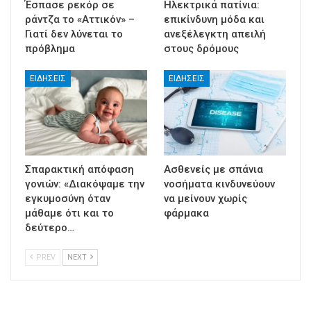
Έσπασε ρεκόρ σε
Ηλεκτρικά πατίνια:
ράντζα το «Αττικόν» –
επικίνδυνη μόδα και
Γιατί δεν λύνεται το
ανεξέλεγκτη απειλή
πρόβλημα
στους δρόμους
ΕΙΔΉΣΕΙΣ
ΕΙΔΉΣΕΙΣ
Σπαρακτική απόφαση
Ασθενείς με σπάνια
γονιών: «Διακόψαμε την
νοσήματα κινδυνεύουν
εγκυμοσύνη όταν
να μείνουν χωρίς
μάθαμε ότι και το
φάρμακα
δεύτερο…
PREV
NEXT