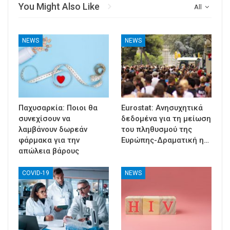
You Might Also Like
All
NEWS
NEWS
Παχυσαρκία: Ποιοι θα
Eurostat: Ανησυχητικά
συνεχίσουν να
δεδομένα για τη μείωση
λαμβάνουν δωρεάν
του πληθυσμού της
φάρμακα για την
Ευρώπης-Δραματική η…
απώλεια βάρους
COVID-19
NEWS