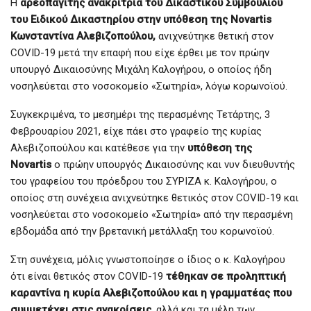
Η
αρεοπαγίτης ανακρίτρια του Δικαστικού Συμβουλίου
του Ειδικού Δικαστηρίου στην υπόθεση της Novartis
Κωνσταντίνα Αλεβιζοπούλου,
ανιχνεύτηκε θετική στον
COVID-19 μετά την επαφή που είχε έρθει με τον πρώην
υπουργό Δικαιοσύνης Μιχάλη Καλογήρου, ο οποίος ήδη
νοσηλεύεται στο νοσοκομείο «Σωτηρία», λόγω κορωνοϊού.
Συγκεκριμένα, το μεσημέρι της περασμένης Τετάρτης, 3
Φεβρουαρίου 2021, είχε πάει στο γραφείο της κυρίας
Αλεβιζοπούλου και κατέθεσε για την
υπόθεση της
Novartis
ο πρώην υπουργός Δικαιοσύνης και νυν διευθυντής
του γραφείου του πρόεδρου του ΣΥΡΙΖΑ κ. Καλογήρου, ο
οποίος στη συνέχεια ανιχνεύτηκε θετικός στον COVID-19 και
νοσηλεύεται στο νοσοκομείο «Σωτηρία» από την περασμένη
εβδομάδα από την βρετανική μετάλλαξη του κορωνοϊού.
Στη συνέχεια, μόλις γνωστοποίησε ο ίδιος ο κ. Καλογήρου
ότι είναι θετικός στον COVID-19
τέθηκαν σε προληπτική
καραντίνα η κυρία Αλεβιζοπούλου και η γραμματέας που
συμμετέχει στις ανακρίσεις
, αλλά και τα μέλη των