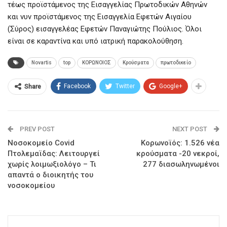
τέως προϊστάμενος της Εισαγγελίας Πρωτοδικών Αθηνών
και νυν προϊστάμενος της Εισαγγελία Εφετών Αιγαίου
(Σύρος) εισαγγελέας Εφετών Παναγιώτης Πούλιος. Όλοι
είναι σε καραντίνα και υπό ιατρική παρακολούθηση.
Novartis
top
ΚΟΡΩΝΟΙΟΣ
Κρούσματα
πρωτοδικείο
Facebook
Twitter
Google+
Share
PREV POST
NEXT POST
Νοσοκομείο Covid
Κορωνοϊός: 1.526 νέα
Πτολεμαϊδας: Λειτουργεί
κρούσματα -20 νεκροί,
χωρίς λοιμωξιολόγο – Τι
277 διασωληνωμένοι
απαντά ο διοικητής του
νοσοκομείου