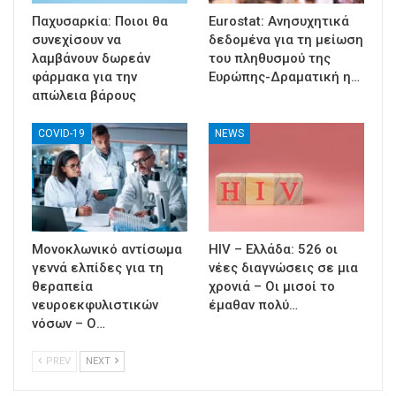
Παχυσαρκία: Ποιοι θα
Eurostat: Ανησυχητικά
συνεχίσουν να
δεδομένα για τη μείωση
λαμβάνουν δωρεάν
του πληθυσμού της
φάρμακα για την
Ευρώπης-Δραματική η…
απώλεια βάρους
COVID-19
NEWS
Μονοκλωνικό αντίσωμα
HIV – Ελλάδα: 526 οι
γεννά ελπίδες για τη
νέες διαγνώσεις σε μια
θεραπεία
χρονιά – Οι μισοί το
νευροεκφυλιστικών
έμαθαν πολύ…
νόσων – Ο…
PREV
NEXT