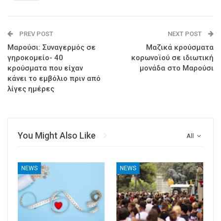
PREV POST
NEXT POST
Μαρούσι: Συναγερμός σε
Μαζικά κρούσματα
γηροκομείο- 40
κορωνοϊού σε ιδιωτική
κρούσματα που είχαν
μονάδα στο Μαρούσι
κάνει το εμβόλιο πριν από
λίγες ημέρες
You Might Also Like
All
NEWS
NEWS