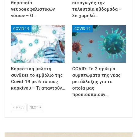
θεραπεία
εισαγωγές την
νευροεκφυλιστικών
τελευταία εβδομάδα –
νόσων – Ο…
Σε χαμηλά…
COVID-19
COVID-19
Κορεάτικη μελέτη
COVID: Τα 2 πρώιμα
συνδέει το εμβόλιο της
συμπτώματα της νέας
Covid-19 με 6 τύπους
μετάλλαξης για τα
καρκίνου – Τι απαντούν…
οποία μας
προειδοποιούν…
PREV
NEXT