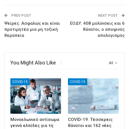
PREV POST
NEXT POST
Ψείρες: Ασφαλώς και είναι
ΕΟΔΥ: 408 μολύνσεις και 6
προτιμητέα μια μη τοξική
θάνατοι, ο αποψινός
θεραπεία
απολογισμός
You Might Also Like
All
COVID-19
COVID-19
Μονοκλωνικό αντίσωμα
COVID-19: Τέσσερεις
γεννά ελπίδες για τη
θάνατοι και 162 νέες