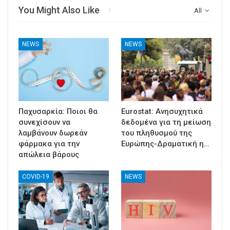
You Might Also Like
All
NEWS
NEWS
Παχυσαρκία: Ποιοι θα
Eurostat: Ανησυχητικά
συνεχίσουν να
δεδομένα για τη μείωση
λαμβάνουν δωρεάν
του πληθυσμού της
φάρμακα για την
Ευρώπης-Δραματική η…
απώλεια βάρους
COVID-19
NEWS