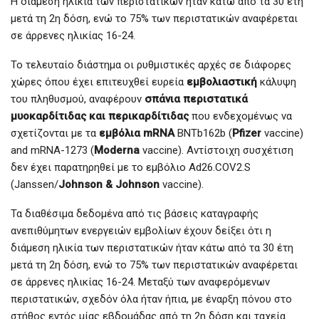
Η διάμεση ηλικία των περιστατικών ήταν κάτω από τα 30 έτη
μετά τη 2η δόση, ενώ το 75% των περιστατικών αναφέρεται
σε άρρενες ηλικίας 16-24.
Το τελευταίο διάστημα οι ρυθμιστικές αρχές σε διάφορες
χώρες όπου έχει επιτευχθεί ευρεία
εμβολιαστική
κάλυψη
του πληθυσμού, αναφέρουν
σπάνια περιστατικά
μυοκαρδίτιδας και περικαρδίτιδας
που ενδεχομένως να
σχετίζονται με τα
εμβόλια
mRNA
BNTb162b (
Pfizer
vaccine)
and mRNA-1273 (
Moderna
vaccine). Αντίστοιχη συσχέτιση
δεν έχει παρατηρηθεί με το εμβόλιο Ad26.COV2.S
(Janssen/
Johnson & Johnson
vaccine).
Τα διαθέσιμα δεδομένα από τις βάσεις καταγραφής
ανεπιθύμητων ενεργειών εμβολίων έχουν δείξει ότι η
διάμεση ηλικία των περιστατικών ήταν κάτω από τα 30 έτη
μετά τη 2η δόση, ενώ το 75% των περιστατικών αναφέρεται
σε άρρενες ηλικίας 16-24. Μεταξύ των αναφερόμενων
περιστατικών, σχεδόν όλα ήταν ήπια, με έναρξη πόνου στο
στήθος εντός μίας εβδομάδας από τη 2η δόση και ταχεία