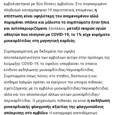
εμβολιάστηκαν με δύο δόσεις εμβολίου. Στο συγκεκριμένο
πληθυσμό καταγράφηκαν 19 περιστατικά, επομένως
η
επίπτωση είναι υψηλότερη του αναμενομένου αλλά
παραμένει σπάνια και μάλιστα τα συμπτώματα ήταν ήπια
και αυτοπεριοριζόμενα
. Επιπλέον,
μεταξύ νεαρών υγιών
αθλητών που νόσησαν με COVID-19, το 1% είχε ευρήματα
μυοκαρδίτιδας στη μαγνητική καρδιάς.
Συμπερασματικά, με δεδομένη την υψηλή
αποτελεσματικότητα των εμβολίων αυτών στην πρόληψη της
λοίμωξης COVID-19, το όφελος υπερβαίνει το σπάνιο
κίνδυνο εκδήλωσης μυοκαρδίτιδας/περικαρδίτιδας.
Συμπτώματα όπως πόνος στο στήθος, δύσπνοια ή και
αίσθημα παλμών πρέπει να εγείρουν την υποψία πιθανώς
σχετιζόμενης με το εμβόλιο μυοκαρδίτιδας/περικαρδίτιδας
αλλά και τον αποκλεισμό άλλων αιτιών μυοκαρδίτιδας/
περικαρδίτιδας. Ο μηχανισμός πιθανώς να είναι
η εκδήλωση
μυοκαρδιακής φλεγμονής εξαιτίας της φλεγμονώδους
απόκρισης στο εμβόλιο
. Η καταγραφή ανεπιθύμητων