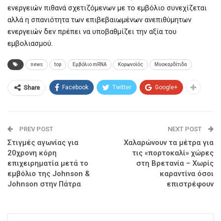
ενεργειών πιθανά σχετιζόμενων με το εμβόλιο συνεχίζεται
αλλά η σπανιότητα των επιβεβαιωμένων ανεπιθύμητων
ενεργειών δεν πρέπει να υποβαθμίζει την αξία του
εμβολιασμού.
news
top
Εμβόλιο mRNA
Κορωνοϊός
Μυοκαρδίτιδα
Facebook
Twitter
Google+
Share
PREV POST
NEXT POST
Στιγμές αγωνίας για
Χαλαρώνουν τα μέτρα για
20χρονη κόρη
τις «πορτοκαλί» χώρες
επιχειρηματία μετά το
στη Βρετανία – Χωρίς
εμβόλιο της Johnson &
καραντίνα όσοι
Johnson στην Πάτρα
επιστρέφουν