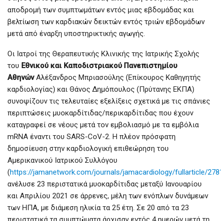
αποδρομή των συμπτωμάτων εντός μιας εβδομάδας και
βελτίωση των καρδιακών δεικτών εντός τριών εβδομάδων
μετά από έναρξη υποστηρικτικής αγωγής.
Οι Ιατροί της Θεραπευτικής Κλινικής της Ιατρικής Σχολής
του
Εθνικού και Καποδιστριακού Πανεπιστημίου
Αθηνών
Αλέξανδρος Μπριασούλης (Επίκουρος Καθηγητής
καρδιολογίας) και Θάνος Δημόπουλος (Πρύτανης ΕΚΠΑ)
συνοψίζουν τις τελευταίες εξελίξεις σχετικά με τις σπάνιες
περιπτώσεις μυοκαρδίτιδας/περικαρδίτιδας που έχουν
καταγραφεί σε νέους μετά τον εμβολιασμό με τα εμβόλια
mRNA έναντι του SARS-CoV-2. Η πλέον πρόσφατη
δημοσίευση στην καρδιολογική επιθεώρηση του
Αμερικανικού Ιατρικού Συλλόγου
(
https://jamanetwork.com/journals/jamacardiology/fullarticle/27
ανέλυσε 23 περιστατικά μυοκαρδίτιδας μεταξύ Ιανουαρίου
και Απριλίου 2021 σε άρρενες, μέλη των ενόπλων δυνάμεων
των ΗΠΑ, με διάμεση ηλικία τα 25 έτη. Σε 20 από τα 23
περιστατικά τα συμπτώματα άρχισαν εντός 4 ημερών μετά τη