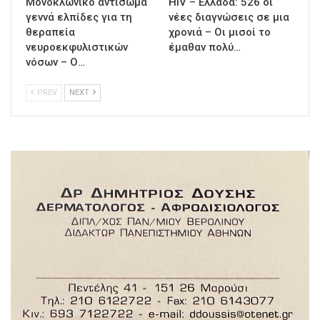
Μονοκλωνικό αντίσωμα
HIV – Ελλάδα: 526 οι
γεννά ελπίδες για τη
νέες διαγνώσεις σε μια
θεραπεία
χρονιά – Οι μισοί το
νευροεκφυλιστικών
έμαθαν πολύ…
νόσων – Ο…
PREV
NEXT