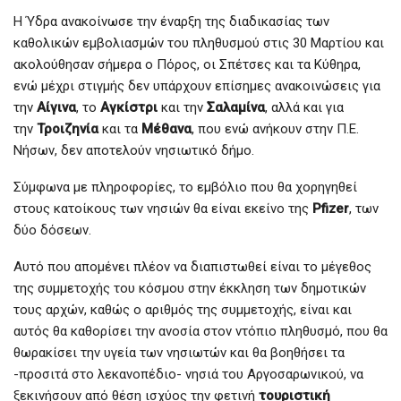
H Ύδρα ανακοίνωσε την έναρξη της διαδικασίας των
καθολικών εμβολιασμών του πληθυσμού στις 30 Μαρτίου και
ακολούθησαν σήμερα ο Πόρος, οι Σπέτσες και τα Κύθηρα,
ενώ μέχρι στιγμής δεν υπάρχουν επίσημες ανακοινώσεις για
την
Αίγινα
, το
Αγκίστρι
και την
Σαλαμίνα
, αλλά και για
την
Τροιζηνία
και τα
Μέθανα
, που ενώ ανήκουν στην Π.Ε.
Νήσων, δεν αποτελούν νησιωτικό δήμο.
Σύμφωνα με πληροφορίες, το εμβόλιο που θα χορηγηθεί
στους κατοίκους των νησιών θα είναι εκείνο της
Pfizer
, των
δύο δόσεων.
Αυτό που απομένει πλέον να διαπιστωθεί είναι το μέγεθος
της συμμετοχής του κόσμου στην έκκληση των δημοτικών
τους αρχών, καθώς ο αριθμός της συμμετοχής, είναι και
αυτός θα καθορίσει την ανοσία στον ντόπιο πληθυσμό, που θα
θωρακίσει την υγεία των νησιωτών και θα βοηθήσει τα
-προσιτά στο λεκανοπέδιο- νησιά του Αργοσαρωνικού, να
ξεκινήσουν από θέση ισχύος την φετινή
τουριστική