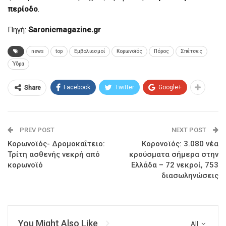
περίοδο
.
Πηγή:
Saronicmagazine.gr
news
top
Εμβολιασμοί
Κορωνοϊός
Πόρος
Σπέτσες
Ύδρα
Facebook
Twitter
Google+
Share
PREV POST
NEXT POST
Κορωνοϊός- Δρομοκαΐτειο:
Κορονοϊός: 3.080 νέα
Τρίτη ασθενής νεκρή από
κρούσματα σήμερα στην
κορωνοϊό
Ελλάδα – 72 νεκροί, 753
διασωληνώσεις
You Might Also Like
All