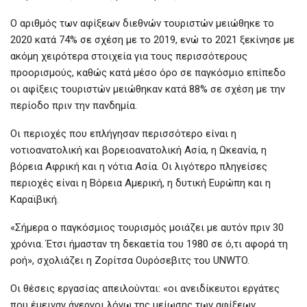
Ο αριθμός των αφίξεων διεθνών τουριστών μειώθηκε το
2020 κατά 74% σε σχέση με το 2019, ενώ το 2021 ξεκίνησε με
ακόμη χειρότερα στοιχεία για τους περισσότερους
προορισμούς, καθώς κατά μέσο όρο σε παγκόσμιο επίπεδο
οι αφίξεις τουριστών μειώθηκαν κατά 88% σε σχέση με την
περίοδο πριν την πανδημία.
Οι περιοχές που επλήγησαν περισσότερο είναι η
νοτιοανατολική και βορειοανατολική Ασία, η Ωκεανία, η
βόρεια Αφρική και η νότια Ασία. Οι λιγότερο πληγείσες
περιοχές είναι η Βόρεια Αμερική, η δυτική Ευρώπη και η
Καραϊβική.
«Σήμερα ο παγκόσμιος τουρισμός μοιάζει με αυτόν πριν 30
χρόνια. Έτσι ήμασταν τη δεκαετία του 1980 σε ό,τι αφορά τη
ροή», σχολιάζει η Ζορίτσα Ουρόσεβιτς του UNWTO.
Οι θέσεις εργασίας απειλούνται: «οι ανειδίκευτοι εργάτες
που έμειναν άνεργοι λόγω της μείωσης των αφίξεων