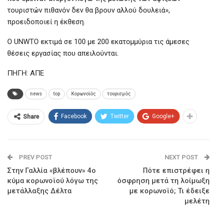
τουριστών πιθανόν δεν θα βρουν αλλού δουλειά»,
προειδοποιεί η έκθεση.
Ο UNWTO εκτιμά σε 100 με 200 εκατομμύρια τις άμεσες
θέσεις εργασίας που απειλούνται.
ΠΗΓΗ: ΑΠΕ
news
top
Κορωνοϊός
τουρισμός
Facebook
Twitter
Google+
Share
PREV POST
NEXT POST
Στην Γαλλία «βλέπουν» 4ο
Πότε επιστρέφει η
κύμα κορωνοϊού λόγω της
όσφρηση μετά τη λοίμωξη
μετάλλαξης Δέλτα
με κορωνοϊό; Τι έδειξε
μελέτη