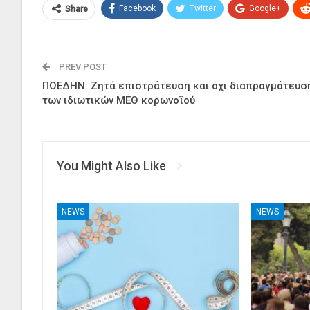
Facebook
Twitter
Google+
Share
PREV POST
ΠΟΕΔΗΝ: Ζητά επιστράτευση και όχι διαπραγμάτευσ
των ιδιωτικών ΜΕΘ κορωνοϊού
You Might Also Like
NEWS
NEWS