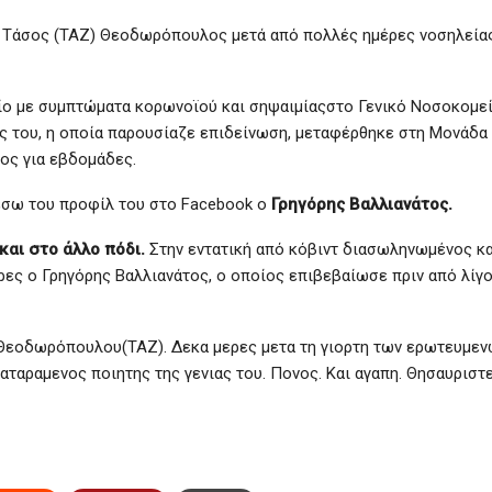
ς Τάσος (ΤΑΖ) Θεοδωρόπουλος μετά από πολλές ημέρες νοσηλεία
είο με συμπτώματα κορωνοϊού και σηψαιμίαςστο Γενικό Νοσοκομε
ας του, η οποία παρουσίαζε επιδείνωση, μεταφέρθηκε στη Μονάδα
ος για εβδομάδες.
μέσω του προφίλ του στο Facebook ο
Γρηγόρης Βαλλιανάτος.
και στο άλλο πόδι.
Στην εντατική από κόβιντ διασωληνωμένος κα
ρες ο Γρηγόρης Βαλλιανάτος, ο οποίος επιβεβαίωσε πριν από λίγο
 Θεοδωρόπουλου(ΤΑΖ). Δεκα μερες μετα τη γιορτη των ερωτευμεν
αταραμενος ποιητης της γενιας του. Πονος. Και αγαπη. Θησαυριστ