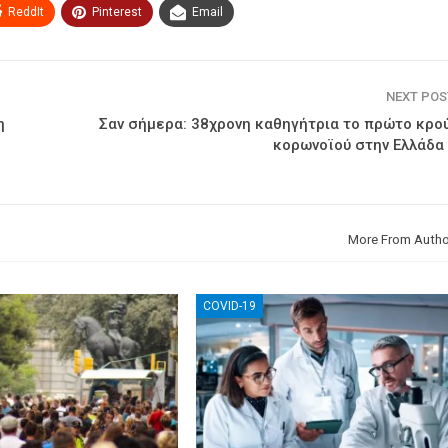
ReddIt
Pinterest
Email
NEXT PO
η
Σαν σήμερα: 38χρονη καθηγήτρια το πρώτο κρο
κορωνοϊού στην Ελλάδα 
More From Autho
COVID-19