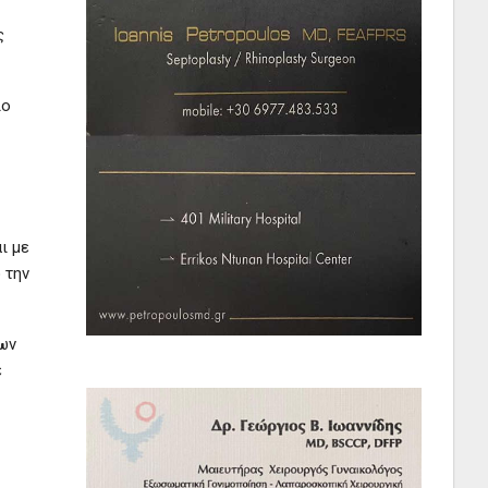
ς
ίο
ι με
 την
ων
ε