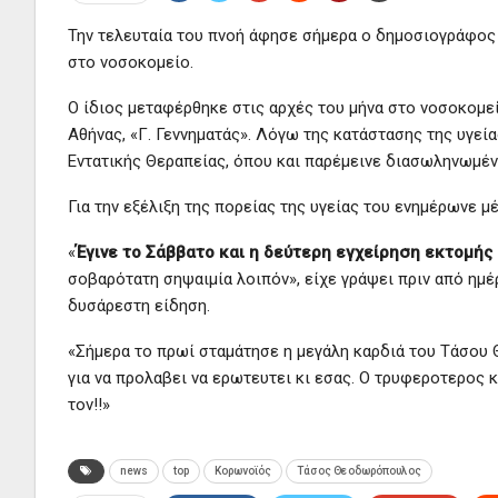
Την τελευταία του πνοή άφησε σήμερα ο δημοσιογράφο
στο νοσοκομείο.
Ο ίδιος μεταφέρθηκε στις αρχές του μήνα στο νοσοκομ
Αθήνας, «Γ. Γεννηματάς». Λόγω της κατάστασης της υγεί
Εντατικής Θεραπείας, όπου και παρέμεινε διασωληνωμέν
Για την εξέλιξη της πορείας της υγείας του ενημέρωνε 
«
Έγινε το Σάββατο και η δεύτερη εγχείρηση εκτομής 
σοβαρότατη σηψαιμία λοιπόν», είχε γράψει πριν από ημέ
δυσάρεστη είδηση.
«Σήμερα το πρωί σταμάτησε η μεγάλη καρδιά του Τάσου
για να προλαβει να ερωτευτει κι εσας. Ο τρυφεροτερος κ
τον!!»
news
top
Κορωνοϊός
Τάσος Θεοδωρόπουλος