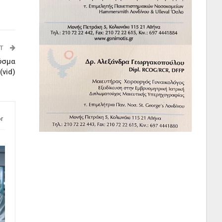
ST
ύσμα
(vid)
r