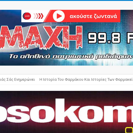
ιάς Σάς Ενημερώνει
Η Ιστορία Του Φαρμάκου Και Ιστορίες Των Φαρμακε