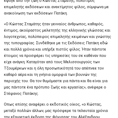
έφυγε από την ζωή ο Κώστας Σταμάτης, πολύτιμος
επιμελητής εκδόσεων και ανεκτίμητος φίλος, σύμφωνα με
ανακοίνωση των εκδόσεων Πατάκη.
«Ο Κώστας Σταμάτης ήταν γενναίος άνθρωπος, καθαρός,
έντιμος, ακούραστος μελετητής της ελληνικής γλώσσας και
λογοτεχνίας, πολύπειρος επιμελητής κειμένων και γνώστης
της τυπογραφίας. Συνδέθηκε με τις Εκδόσεις Πατάκη εδώ
και πολλά χρόνια και υπήρξε πιστός φίλος. Ήταν πάντοτε
έτοιμος να προσφέρει τις υπηρεσίες του σε καθέναν που
είχε ανάγκη. Καταγόταν από τους Μελισσουργούς των
Τζουμέρκων και η όλη προσωπικότητά του απέπνεε τον
καθαρό αέρα και τη γνήσια ομορφιά των βουνών της
περιοχής του. Θα τον θυμόμαστε για πάντα και θα είναι για
μας πάντοτε ένα πρότυπο ζωής και εργασίας», ανέφερε ο
Στέφανος Πατάκης.
Οπως επίσης αναφέρει ο εκδοτικός οίκος, «ο Κώστας,
μεταξύ πολλών άλλων, μας πρόσφερε τα τελευταία χρόνια
την εξαιρετική έκδοση της Φόνισσας του Αλέξανδρου