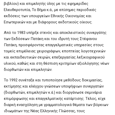
βιβλίου) και επιμελητής ύλης με τις εφημερίδες
Ελευθεροτυπία, Το Βήμα κ.ά., με επίσημες περιοδικές
εκδόσεις των υπουργείων Εθνικής Οικονομίας και
Εσωτερικών και με διάφορους εκδοτικούς οίκους.
Από το 1983 υπήρξε στενός και αποκλειστικός συνεργάτης
των Εκδόσεων Πατάκη και του ιδρυτή τους Στέφανου
Πατάκη, προσφέροντας επαγγελματικές υπηρεσίες στους
τομείς επιμέλειας χειρογράφων, εποπτείας λογοτεχνικών
και εκπαιδευτικών σειρών, επεξεργασίας λεξικογραφικού
υλικού, καθώς και στη θέσπιση κριτηρίων αξιολόγησης νέων
διορθωτών και επιμελητών.
Το 1992 συνέταξε και τυποποίησε μεθόδους δοκιμασίας,
εκτίμησης και ελέγχου γνώσεων υποψήφιων συνεργατών
(διορθωτών, επιμελητών κ.ά.) και διοργάνωσε σεμινάρια
επιμόρφωσης και επαγγελματικής κατάρτισης. Τέλος, είχε
διαρκή ενασχόληση με γραμματολογικά θέματα των βόρειων
ιδιωμάτων της Νέας Ελληνικής Γλώσσας, τους