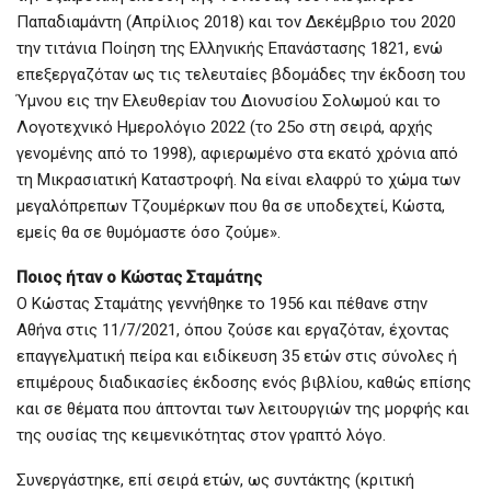
Παπαδιαμάντη (Απρίλιος 2018) και τον Δεκέμβριο του 2020
την τιτάνια Ποίηση της Ελληνικής Επανάστασης 1821, ενώ
επεξεργαζόταν ως τις τελευταίες βδομάδες την έκδοση του
Ύμνου εις την Ελευθερίαν του Διονυσίου Σολωμού και το
Λογοτεχνικό Ημερολόγιο 2022 (το 25ο στη σειρά, αρχής
γενομένης από το 1998), αφιερωμένο στα εκατό χρόνια από
τη Μικρασιατική Καταστροφή. Να είναι ελαφρύ το χώμα των
μεγαλόπρεπων Τζουμέρκων που θα σε υποδεχτεί, Κώστα,
εμείς θα σε θυμόμαστε όσο ζούμε».
Ποιος ήταν ο Κώστας Σταμάτης
Ο Κώστας Σταμάτης γεννήθηκε το 1956 και πέθανε στην
Αθήνα στις 11/7/2021, όπου ζούσε και εργαζόταν, έχοντας
επαγγελματική πείρα και ειδίκευση 35 ετών στις σύνολες ή
επιμέρους διαδικασίες έκδοσης ενός βιβλίου, καθώς επίσης
και σε θέματα που άπτονται των λειτουργιών της μορφής και
της ουσίας της κειμενικότητας στον γραπτό λόγο.
Συνεργάστηκε, επί σειρά ετών, ως συντάκτης (κριτική