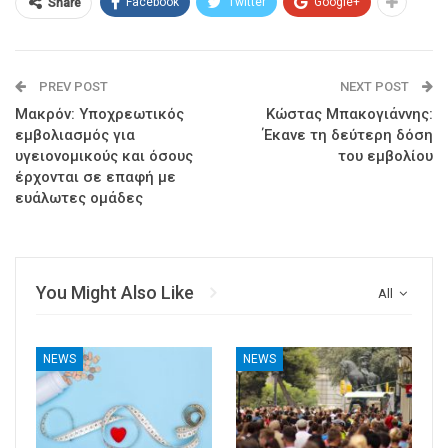
Facebook
Twitter
Google+
Share
PREV POST
NEXT POST
Μακρόν: Υποχρεωτικός
Κώστας Μπακογιάννης:
εμβολιασμός για
Έκανε τη δεύτερη δόση
υγειονομικούς και όσους
του εμβολίου
έρχονται σε επαφή με
ευάλωτες ομάδες
You Might Also Like
All
NEWS
NEWS