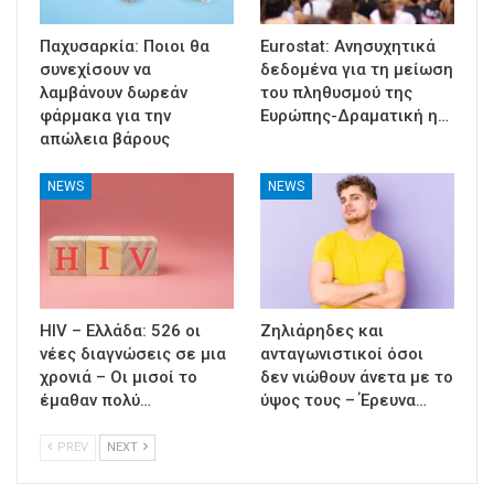
Παχυσαρκία: Ποιοι θα
Eurostat: Ανησυχητικά
συνεχίσουν να
δεδομένα για τη μείωση
λαμβάνουν δωρεάν
του πληθυσμού της
φάρμακα για την
Ευρώπης-Δραματική η…
απώλεια βάρους
NEWS
NEWS
HIV – Ελλάδα: 526 οι
Ζηλιάρηδες και
νέες διαγνώσεις σε μια
ανταγωνιστικοί όσοι
χρονιά – Οι μισοί το
δεν νιώθουν άνετα με το
έμαθαν πολύ…
ύψος τους – Έρευνα…
PREV
NEXT