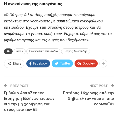
Η ανακοίνωση της οικογένειας
«
Ο Πέτρος Φιλιππίδης εισήχθη σήμερα το απόγευμα
εκτάκτως στο νοσοκομείο με συμπτώματα εγκεφαλικού
επεισοδίου. Έχουμε εμπιστοσύνη στους ιατρούς και θα
αναμένουμε τη γνωμάτευσή τους. Ευχαριστούμε όλους για τα
μηνύματα αγάπης και τις ευχές που δεχόμαστε
».
news
Εγκεφαλικό επεισόδιο
Πέτρος Φιλιππίδης
Facebook
Twitter
Google+
Share
PREV POST
NEXT POST
Εμβόλιο AstraZeneca:
Πατέρας 16χρονης από την
Εισήγηση Ελλήνων ειδικών
Θήβα: «Ηταν γεμάτη από
για την μη χορήγηση του
κορωνοϊό»
στους άνω των 65