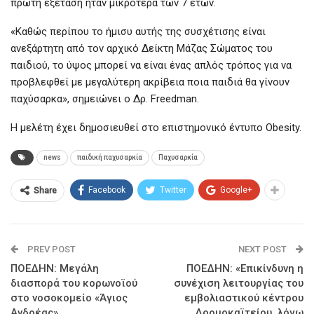
πρώτη εξέταση ήταν μικρότερα των 7 ετών.
«Καθώς περίπου το ήμισυ αυτής της συσχέτισης είναι
ανεξάρτητη από τον αρχικό Δείκτη Μάζας Σώματος του
παιδιού, το ύψος μπορεί να είναι ένας απλός τρόπος για να
προβλεφθεί με μεγαλύτερη ακρίβεια ποια παιδιά θα γίνουν
παχύσαρκα», σημειώνει ο Δρ. Freedman.
Η μελέτη έχει δημοσιευθεί στο επιστημονικό έντυπο Obesity.
news
παιδική παχυσαρκία
Παχυσαρκία
Facebook
Twitter
Google+
Share
PREV POST
NEXT POST
ΠΟΕΔΗΝ: Μεγάλη
ΠΟΕΔΗΝ: «Επικίνδυνη η
διασπορά του κορωνοϊού
συνέχιση λειτουργίας του
στο νοσοκομείο «Άγιος
εμβολιαστικού κέντρου
Ανδρέας»
Δρομοκαϊτείου, λόγω