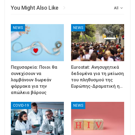
You Might Also Like
All
NEWS
NEWS
Παχυσαρκία: Ποιοι θα
Eurostat: Ανησυχητικά
συνεχίσουν να
δεδομένα για τη μείωση
λαμβάνουν δωρεάν
του πληθυσμού της
φάρμακα για την
Ευρώπης-Δραματική η…
απώλεια βάρους
COVID-19
NEWS