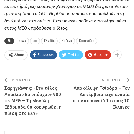
εργαστήριό μας μοριακής βιολογίας σε 9.000 δείγματα θετικό
ήταν περίπου το 16%. Νομίζω οι περισσότεροι κολλούν στη
δουλειά και στα σπίτια. Έχουμε έναν ασθενή διασωληνωμένο
εκτός ΜΕΘ
», πρόσθεσε ο ίδιος.
news
top
Ελλάδα
Κοζάνη
Κορωνοϊός
Facebook
Twitter
Google+
Share
PREV POST
NEXT POST
Σαρηγιάννης: «Στο τέλος
Αποκάλυψη Τσίοδρα – Τον
Απριλίου θα υπάρχουν 900
Δεκέμβριο είχε ανοσία
σε ΜΕΘ – Τη Μεγάλη
στον κορωνοϊό 1 στους 10
Εβδομάδα θα κορυφωθεί η
Έλληνες
πίεση στο ΕΣΥ»