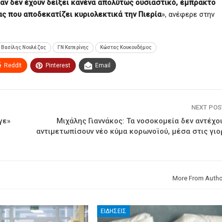
αν δεν έχουν δείξει κανένα απολύτως ουσιαστικό, έμπρακτο
ας που αποδεκατίζει κυριολεκτικά την Πιερία
», ανέφερε στην
Βασίλης Νουλέζας
ΓΝ Κατερίνης
Κώστας Κουκουδήμος
ReddIt
Pinterest
Email
NEXT PO
γε»
Μιχάλης Γιαννάκος: Τα νοσοκομεία δεν αντέχο
αντιμετωπίσουν νέο κύμα κορωνοϊού, μέσα στις γι
More From Autho
ΕΙΔΉΣΕΙΣ