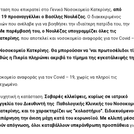
σταση που επικρατεί στο Γενικό Νοσοκομείο Κατερίνης,
από
– 19 προαναγγέλλει ο Βασίλης Νουλέζας.
Ο διακεκριμένος
ών που ανέλαβε για να βοηθήσει την ιδιαίτερη πατρίδα του, την
Με παρέμβασή του, ο Νουλέζας υπογραμμίζει όλες τις
ατερίνης
, που αποτελεί και νοσοκομείο αναφοράς για τον Covid –
Νοσοκομείο Κατερίνης. Θα μπορούσαν να ‘ναι πρωτοσέλιδοι τί
ώς η Πιερία πληρώνει ακριβά το τίμημα της εγκατάλειψής τ
κομείο αναφοράς για τον Covid – 19, χωρίς να πληροί τις
λεχωμένο.
συχητική η κατάσταση.
Σοβαρές ελλείψεις, κυρίως σε ιατρικό
γελία του Διευθυντή της Παθολογικής Κλινικής του Νοσοκομ
ατερίνης, και το χαρακτηρίζει ως “κολαστήριο”. Ειδικευόμενο
ταπάρνηση την άνιση μάχη κατά του κορωνοϊού. Με ελλιπή μέσα
λούν απόγνωση, όλοι καταβάλλουν υπεράνθρωπη προσπάθεια
γι