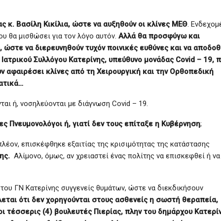
 κ. Βασίλη Κικίλια, ώστε να αυξηθούν οι κλίνες ΜΕΘ
. Ενδεχο
ου θα μισθώσει για τον λόγο αυτόν.
Αλλά θα προσφύγω και
 ώστε να διερευνηθούν τυχόν ποινικές ευθύνες και να αποδοθ
Ιατρικού Συλλόγου Κατερίνης, υπεύθυνο μονάδας Covid – 19, 
 αφαιρέσει κλίνες από τη Χειρουργική και την Ορθοπεδική
ατικά…
αι ή, νοσηλεύονται με διάγνωση Covid – 19.
ς Πνευμονολόγοι ή, γιατί δεν τους επίταξε η Κυβέρνηση
;
πλέον, επισκέφθηκε εξαιτίας της κρισιμότητας της κατάστασης
ης.
Αλίμονο, όμως, αν χρειαστεί ένας πολίτης να επισκεφθεί ή να
 του ΓΝ Κατερίνης συγγενείς θυμάτων, ώστε να διεκδικήσουν
εται ότι δεν χορηγούνται στους ασθενείς η σωστή θεραπεία,
ι τέσσερις (4) βουλευτές Πιερίας, πλην του δημάρχου Κατερί