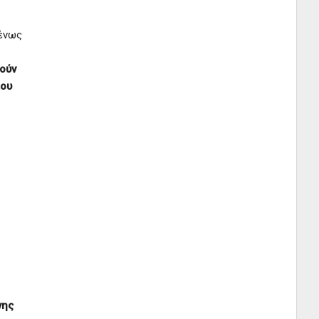
μένως
ούν
που
νης