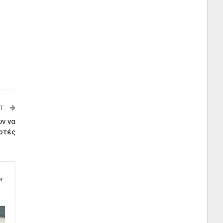
ST
υν να
ορτές
r