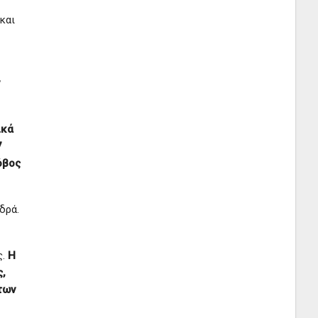
και
ικά
7
όβος
δρά.
ς.
Η
ς,
των