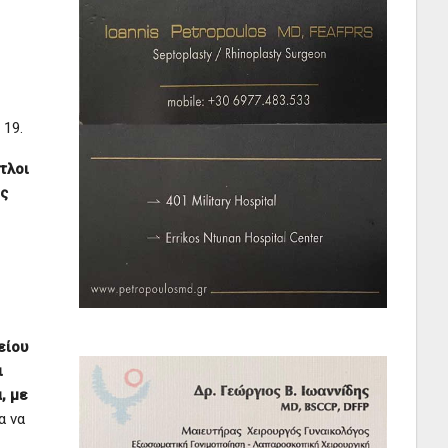
 19.
τλοι
ης
είου
ι
, με
α να