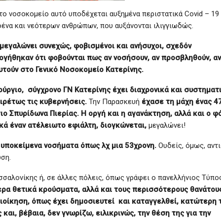
 το νοσοκομείο αυτό υποδέχεται αυξημένα περιστατικά Covid – 19 
ένα και νεότερων ανθρώπων, που αυξάνονται ιλιγγιωδώς.
 μεγαλώνει συνεχώς, φοβισμένοι και ανήσυχοι, σχεδόν
γήθηκαν ότι φοβούνται πως αν νοσήσουν, αν προσβληθούν, αν
υτούν στο Γενικό Νοσοκομείο Κατερίνης.
ούργιο, σύγχρονο ΓΝ Κατερίνης έχει διαχρονικά και συστηματ
ιρέτως τις κυβερνήσεις.
Την Παρασκευή
έχασε τη μάχη ένας 4
ιο Σπυρίδωνα Πιερίας. Η οργή και η αγανάκτηση, αλλά και ο φ
ικά έναν ατέλειωτο εφιάλτη, διογκώνεται,
μεγαλώνει!
ς υποκείμενα νοσήματα όπως λχ μια 53χρονη.
Ουδείς, όμως, αντι
ύση.
σσαλονίκης ή, σε άλλες πόλεις, όπως γράφει ο πανελλήνιος Τύπο
ερα θετικά κρούσματα, αλλά και τους περισσότερους θανάτου
διοίκηση, όπως έχει δημοσιευτεί και καταγγελθεί, κατώτερη 
και, βέβαια, δεν γνωρίζω, ειλικρινώς, την θέση της για την