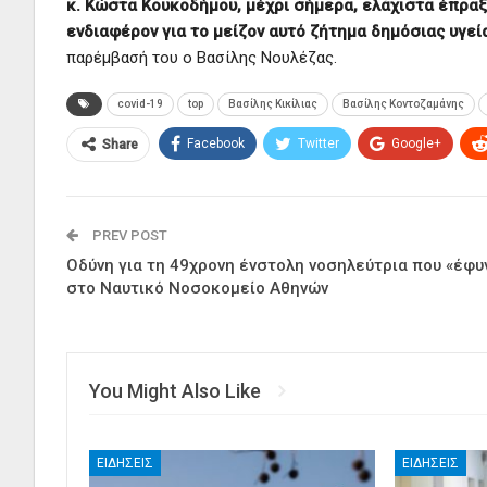
κ. Κώστα Κουκοδήμου, μέχρι σήμερα, ελάχιστα έπραξ
ενδιαφέρον για το μείζον αυτό ζήτημα δημόσιας υγεί
παρέμβασή του ο Βασίλης Νουλέζας.
covid-19
top
Βασίλης Κικίλιας
Βασίλης Κοντοζαμάνης
Facebook
Twitter
Google+
Share
PREV POST
Οδύνη για τη 49χρονη ένστολη νοσηλεύτρια που «έφυ
στο Ναυτικό Νοσοκομείο Αθηνών
You Might Also Like
ΕΙΔΉΣΕΙΣ
ΕΙΔΉΣΕΙΣ