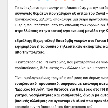
Το ενδεχόμενο προσφυγής στη Δικαιοσύνη, για την κατά
συγγενείς θυμάτων που χάθηκαν εξ αιτίας του Covid 
ποινικολόγος, μάλιστα, αποκάλυψε μία σειρά πρωτοβουλι
Πιερία, που πλήττεται από την επέλαση του κορωνοϊού.
στρεβλώσεις στην κρατική υγειονομική μονάδα της Κ
«Εφιάλτης δίχως τέλος! Εκατόμβη νεκρών στο Γενικό 
εφημερίδων ή τα σούπερ τηλεοπτικών εκπομπών, καθ
από την πολιτεία.
Η κατάσταση στο ΓΝ Κατερίνης, που μετατράπηκε σε νοσο
προϋποθέσεις, διότι εκτός των άλλων είναι και υποστε
Είναι ομολογουμένως τραγική η απόφαση και άκρως ανη
νοσηλευτικό προσωπικό, σύμφωνα με επώνυμη καταγ
“Ερρίκος Ντυνάν”, που θήτευσε για 8 ημέρες στο ΓΝ Κ
γιατροί, νοσηλεύτριες και νοσηλευτές, δίνουν με αυ
βασικές ελλείψεις σε υγειονομικό υλικό που προκα
περιορίσουν τη διασπορά του θανατηφόρου ιού.