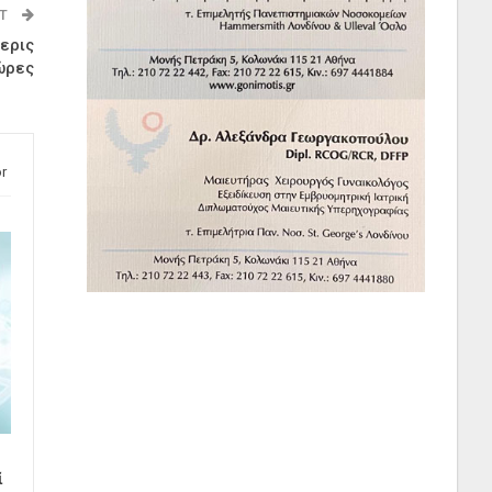
ST
σερις
 ώρες
r
ί