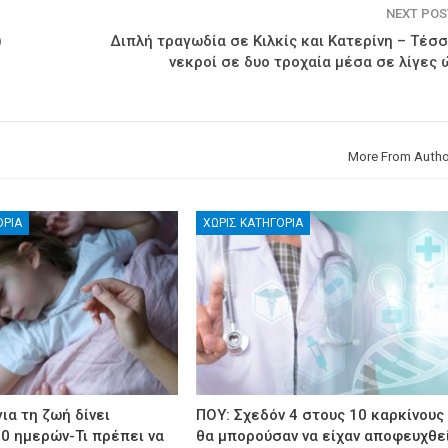
NEXT PO
)
Διπλή τραγωδία σε Κιλκίς και Κατερίνη – Τέσ
νεκροί σε δυο τροχαία μέσα σε λίγες
More From Autho
ΟΡΊΑ
ΧΩΡΊΣ ΚΑΤΗΓΟΡΊΑ
ια τη ζωή δίνει
ΠΟΥ: Σχεδόν 4 στους 10 καρκίνους
30 ημερών-Τι πρέπει να
θα μπορούσαν να είχαν αποφευχθε