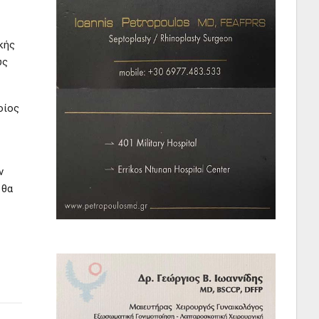
κής
υς
οίος
ν
 θα