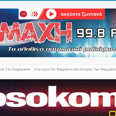
ιάς Σάς Ενημερώνει
Η Ιστορία Του Φαρμάκου Και Ιστορίες Των Φαρμακε