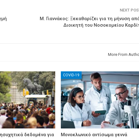
NEXT PO
γμή
Μ. Γιαννάκος: Ξεκαθαρίζει για τη μήνυση απ
Διοικητή του Νοσοκομείου Καρδί
More From Autho
COVID-19
νησυχητικά δεδομένα για
Μονοκλωνικό αντίσωμα γεννά