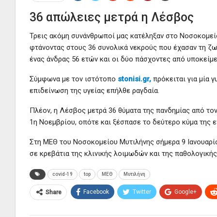
36 απώλειες μετρά η Λέσβος
Τρεις ακόμη συνάνθρωποί μας κατέληξαν στο Νοσοκομείο
φτάνοντας στους 36 συνολικά νεκρούς που έχασαν τη ζωή
ένας άνδρας 56 ετών και οι δύο πάσχοντες από υποκείμε
Σύμφωνα με τον ιστότοπο
stonisi.gr,
πρόκειται για μία γ
επιδείνωση της υγείας επήλθε ραγδαία.
Πλέον, η Λέσβος μετρά 36 θύματα της πανδημίας από το
1η Νοεμβρίου, οπότε και ξέσπασε το δεύτερο κύμα της ε
Στη ΜΕΘ του Νοσοκομείου Μυτιλήνης σήμερα 9 Ιανουαρί
σε κρεβάτια της κλινικής λοιμωδών και της παθολογικής 
covid-19
top
ΜΕΘ
Μυτιλήνη
Facebook
Twitter
Google+
Share