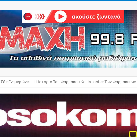
 Σάς Ενημερώνει
Η Ιστορία Του Φαρμάκου Και Ιστορίες Των Φαρμακείων