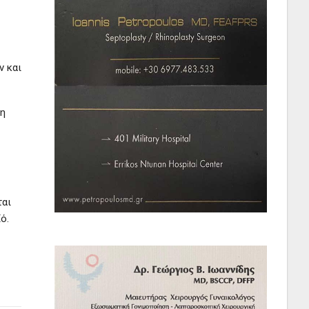
ν και
 η
ται
ό.