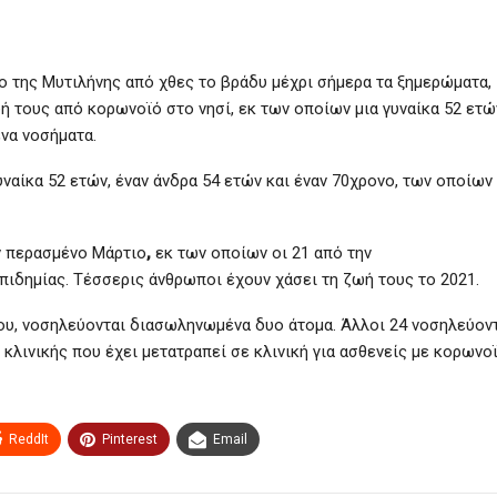
 της Μυτιλήνης από χθες το βράδυ μέχρι σήμερα τα ξημερώματα,
 τους από κορωνοϊό στο νησί, εκ των οποίων μια γυναίκα 52 ετώ
να νοσήματα.
υναίκα 52 ετών, έναν άνδρα 54 ετών και έναν 70χρονο, των οποίων
ν περασμένο Μάρτιο
,
εκ των οποίων οι 21 από την
πιδημίας. Τέσσερις άνθρωποι έχουν χάσει τη ζωή τους το 2021.
ου, νοσηλεύονται διασωληνωμένα δυο άτομα. Άλλοι 24 νοσηλεύον
κλινικής που έχει μετατραπεί σε κλινική για ασθενείς με κορωνοϊ
ReddIt
Pinterest
Email