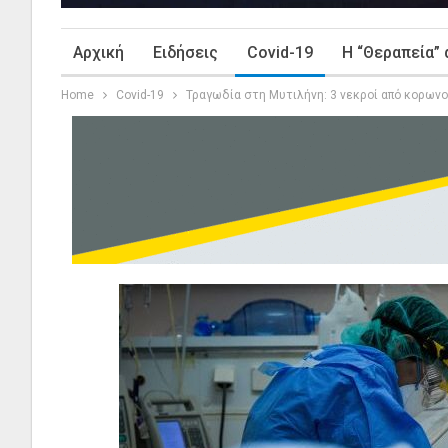
Αρχική
Ειδήσεις
Covid-19
Η “Θεραπεία” 
Home
Covid-19
Τραγωδία στη Μυτιλήνη: 3 νεκροί από κορωνο