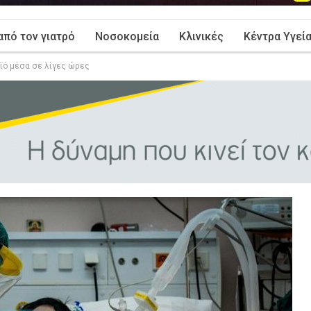
από τον γιατρό
Νοσοκομεία
Κλινικές
Κέντρα Υγεί
ϊό μέσα σε λίγες ώρες