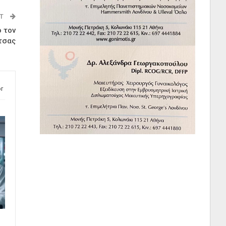
ST
ό τον
τσας
r