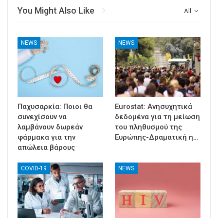
You Might Also Like
All
NEWS
NEWS
Παχυσαρκία: Ποιοι θα
Eurostat: Ανησυχητικά
συνεχίσουν να
δεδομένα για τη μείωση
λαμβάνουν δωρεάν
του πληθυσμού της
φάρμακα για την
Ευρώπης-Δραματική η…
απώλεια βάρους
COVID-19
NEWS