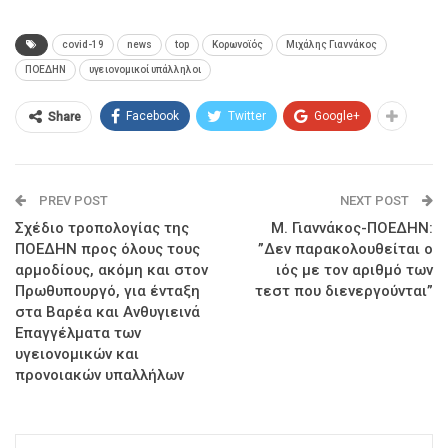
covid-19
news
top
Κορωνοϊός
Μιχάλης Γιαννάκος
ΠΟΕΔΗΝ
υγειονομικοί υπάλληλοι
Facebook
Twitter
Google+
Share
PREV POST
NEXT POST
Σχέδιο τροπολογίας της
Μ. Γιαννάκος-ΠΟΕΔΗΝ:
ΠΟΕΔΗΝ προς όλους τους
”Δεν παρακολουθείται ο
αρμοδίους, ακόμη και στον
ιός με τον αριθμό των
Πρωθυπουργό, για ένταξη
τεστ που διενεργούνται”
στα Βαρέα και Ανθυγιεινά
Επαγγέλματα των
υγειονομικών και
προνοιακών υπαλλήλων