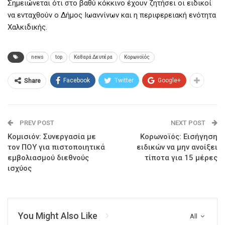
Σημειώνεται ότι στο βαθύ κόκκινο έχουν ζητήσει οι ειδικοί
να ενταχθούν ο Δήμος Ιωαννίνων και η περιφερειακή ενότητα
Χαλκιδικής.
news
top
Καθαρά Δευτέρα
Κορωνοϊός
Facebook
Twitter
Google+
Share
PREV POST
NEXT POST
Κομισιόν: Συνεργασία με
Κορωνοϊός: Εισήγηση
τον ΠΟΥ για πιστοποιητικά
ειδικών να μην ανοίξει
εμβολιασμού διεθνούς
τίποτα για 15 μέρες
ισχύος
You Might Also Like
All